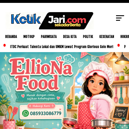
SCROLL TO CONTINUE WITH CONTENT
BERANDA
MOTOGP
PARIWISATA
DESA KITA
POLITIK
KESEHATAN
HUKRI
C Perkuat Talenta Lokal dan UMKM Lewat Program Glorious Golo Mori
Pemkab Lombok