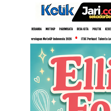
BERANDA
MOTOGP
PARIWISATA
DESA KITA
POLITIK
KESE
Matangkan Persiapan MotoGP Indonesia 2026
ITDC Perkuat Talenta Lokal dan UMKM 