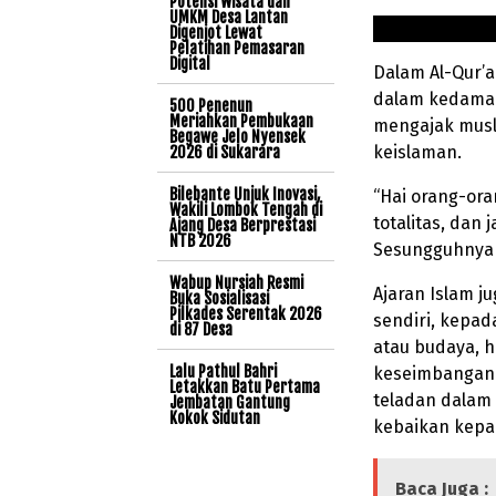
Potensi Wisata dan
UMKM Desa Lantan
Digenjot Lewat
Pelatihan Pemasaran
Digital
Dalam Al-Qur’
dalam kedamaia
500 Penenun
Meriahkan Pembukaan
mengajak musli
Begawe Jelo Nyensek
keislaman.
2026 di Sukarara
Bilebante Unjuk Inovasi,
“Hai orang-or
Wakili Lombok Tengah di
totalitas, dan
Ajang Desa Berprestasi
NTB 2026
Sesungguhnya 
Wabup Nursiah Resmi
Ajaran Islam j
Buka Sosialisasi
Pilkades Serentak 2026
sendiri, kepa
di 87 Desa
atau budaya, 
Lalu Pathul Bahri
keseimbangan 
Letakkan Batu Pertama
teladan dalam
Jembatan Gantung
Kokok Sidutan
kebaikan kepa
Baca Juga :