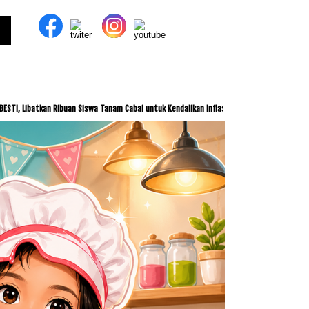
 Ribuan Siswa Tanam Cabai untuk Kendalikan Inflasi
ITDC dan IMI Jalin Kerja Sama