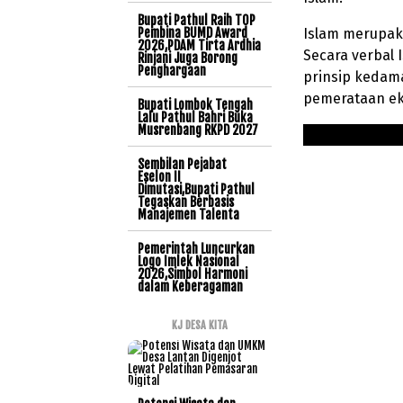
Bupati Pathul Raih TOP
Pembina BUMD Award
Islam merupak
2026,PDAM Tirta Ardhia
Secara verbal 
Rinjani Juga Borong
Penghargaan
prinsip kedam
pemerataan ek
Bupati Lombok Tengah
Lalu Pathul Bahri Buka
Musrenbang RKPD 2027
Sembilan Pejabat
Eselon II
Dimutasi,Bupati Pathul
Tegaskan Berbasis
Manajemen Talenta
Pemerintah Luncurkan
Logo Imlek Nasional
2026,Simbol Harmoni
dalam Keberagaman
KJ DESA KITA