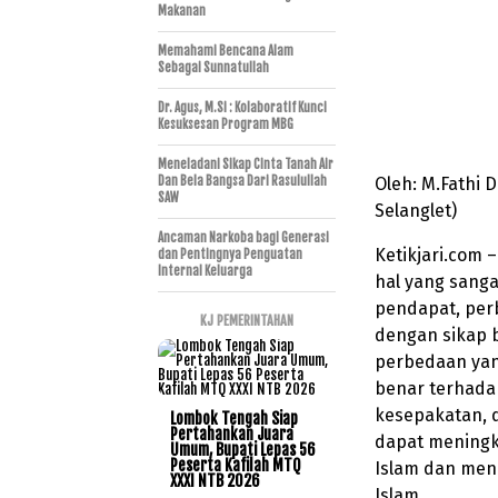
Makanan
Memahami Bencana Alam
Sebagai Sunnatullah
Dr. Agus, M.Si : Kolaboratif Kunci
Kesuksesan Program MBG
Meneladani Sikap Cinta Tanah Air
Dan Bela Bangsa Dari Rasulullah
Oleh: M.Fathi 
SAW
Selanglet)
Ancaman Narkoba bagi Generasi
Ketikjari.com
dan Pentingnya Penguatan
Internal Keluarga
hal yang sang
pendapat, per
KJ PEMERINTAHAN
dengan sikap 
perbedaan ya
benar terhada
kesepakatan, d
Lombok Tengah Siap
Pertahankan Juara
dapat meningk
Umum, Bupati Lepas 56
Peserta Kafilah MTQ
Islam dan men
XXXI NTB 2026
Islam.