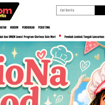
HATAN
HUKRIM
PENDIDIKAN
PERISTIWA
Lewat Program Glorious Golo Mori
Pemkab Lombok Tengah Luncurkan BESTI, Libatkan