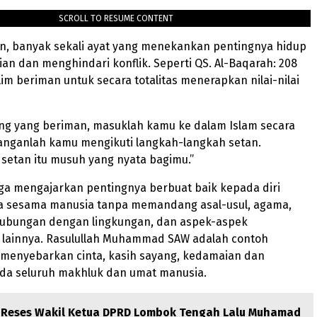
SCROLL TO RESUME CONTENT
an, banyak sekali ayat yang menekankan pentingnya hidup
n dan menghindari konflik. Seperti QS. Al-Baqarah: 208
m beriman untuk secara totalitas menerapkan nilai-nilai
ang yang beriman, masuklah kamu ke dalam Islam secara
 janganlah kamu mengikuti langkah-langkah setan.
setan itu musuh yang nyata bagimu.”
uga mengajarkan pentingnya berbuat baik kepada diri
da sesama manusia tanpa memandang asal-usul, agama,
hubungan dengan lingkungan, dan aspek-aspek
lainnya. Rasulullah Muhammad SAW adalah contoh
 menyebarkan cinta, kasih sayang, kedamaian dan
da seluruh makhluk dan umat manusia.
Reses Wakil Ketua DPRD Lombok Tengah Lalu Muhamad