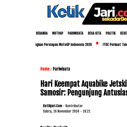
BERANDA
MOTOGP
PARIWISATA
DESA KITA
POLITIK
KESE
an Polda NTB Matangkan Persiapan MotoGP Indonesia 2026
ITDC Perkuat Talenta Lok
Home
Pariwisata
/
Hari Keempat Aquabike Jetsk
Samosir: Pengunjung Antusi
Ketikjari.com
- Kontributor
Sabtu, 16 November 2024 - 18:21