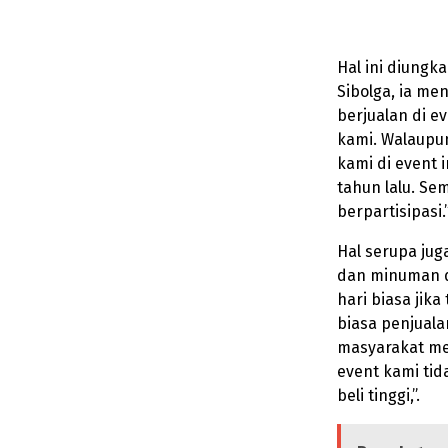
Hal ini diungk
Sibolga, ia me
berjualan di ev
kami. Walaupun
kami di event 
tahun lalu. Se
berpartisipasi.
Hal serupa ju
dan minuman di
hari biasa jika
biasa penjual
masyarakat men
event kami ti
beli tinggi,”.