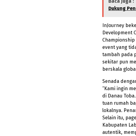
Baca Juga :
Dukung Pen
InJourney bek
Development C
Championship 
event yang tid
tambah pada p
sekitar pun m
berskala global
Senada dengan 
“Kami ingin m
di Danau Toba.
tuan rumah bag
lokalnya. Pena
Selain itu, pa
Kabupaten Lab
autentik, mem