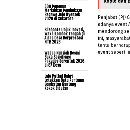
Koplo dan 
500 Penenun
Meriahkan Pembukaan
Begawe Jelo Nyensek
Penjabat (Pj) 
2026 di Sukarara
adanya event 
Bilebante Unjuk Inovasi,
mendorong sekt
Wakili Lombok Tengah di
Ajang Desa Berprestasi
ini, masyarakat
NTB 2026
tentu berhara
event seperti in
Wabup Nursiah Resmi
Buka Sosialisasi
Pilkades Serentak 2026
di 87 Desa
Lalu Pathul Bahri
Letakkan Batu Pertama
Jembatan Gantung
Kokok Sidutan