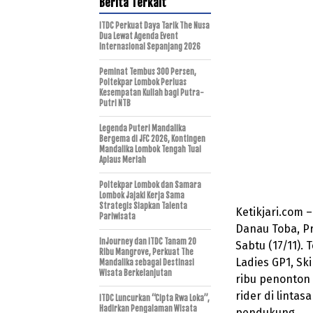
Berita Terkait
ITDC Perkuat Daya Tarik The Nusa
Dua Lewat Agenda Event
Internasional Sepanjang 2026
Peminat Tembus 300 Persen,
Poltekpar Lombok Perluas
Kesempatan Kuliah bagi Putra-
Putri NTB
Legenda Puteri Mandalika
Bergema di JFC 2026, Kontingen
Mandalika Lombok Tengah Tuai
Aplaus Meriah
Poltekpar Lombok dan Samara
Lombok Jajaki Kerja Sama
Strategis Siapkan Talenta
Ketikjari.com 
Pariwisata
Danau Toba, P
InJourney dan ITDC Tanam 20
Sabtu (17/11). 
Ribu Mangrove, Perkuat The
Ladies GP1, Sk
Mandalika sebagai Destinasi
Wisata Berkelanjutan
ribu penonton
rider di linta
ITDC Luncurkan “Cipta Rwa Loka”,
Hadirkan Pengalaman Wisata
pendukung.