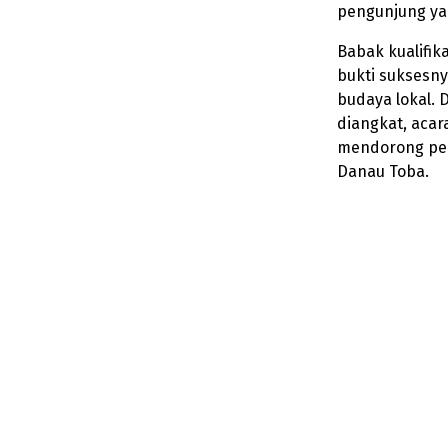
pengunjung yan
Babak kualifik
bukti suksesn
budaya lokal. 
diangkat, acar
mendorong pen
Danau Toba.