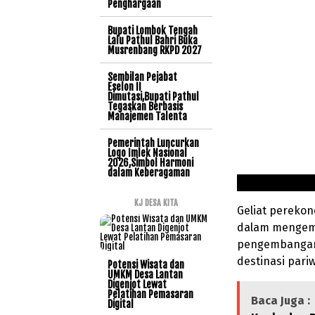
Penghargaan
Bupati Lombok Tengah
Lalu Pathul Bahri Buka
Musrenbang RKPD 2027
Sembilan Pejabat
Eselon II
Dimutasi,Bupati Pathul
Tegaskan Berbasis
Manajemen Talenta
Pemerintah Luncurkan
Logo Imlek Nasional
2026,Simbol Harmoni
dalam Keberagaman
KJ DESA KITA
Geliat perekon
dalam mengemb
pengembangan 
destinasi pari
Potensi Wisata dan
UMKM Desa Lantan
Digenjot Lewat
Pelatihan Pemasaran
Baca Juga :
Digital