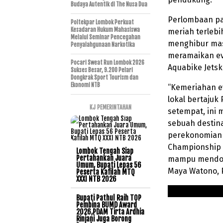
Budaya Autentik di The Nusa Dua
Perlombaan pa
Poltekpar Lombok Perkuat
Kesadaran Hukum Mahasiswa
meriah terleb
Melalui Seminar Pencegahan
menghibur mas
Penyalahgunaan Narkotika
meramaikan ev
Pocari Sweat Run Lombok 2026
Aquabike Jetsk
Sukses Besar, 9.200 Pelari
Dongkrak Sport Tourism dan
Ekonomi NTB
“Kemeriahan e
lokal bertaju
KJ PEMERINTAHAN
setempat, ini 
sebuah destina
perekonomian 
Championship h
Lombok Tengah Siap
Pertahankan Juara
mampu mendoron
Umum, Bupati Lepas 56
Maya Watono, P
Peserta Kafilah MTQ
XXXI NTB 2026
Bupati Pathul Raih TOP
Pembina BUMD Award
2026,PDAM Tirta Ardhia
Rinjani Juga Borong