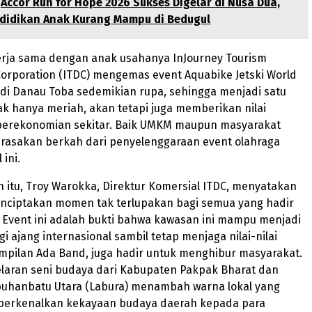
Accor Run for Hope 2026 Sukses Digelar di Nusa Dua,
didikan Anak Kurang Mampu di Bedugul
erja sama dengan anak usahanya InJourney Tourism
orporation (ITDC) mengemas event Aquabike Jetski World
di Danau Toba sedemikian rupa, sehingga menjadi satu
ak hanya meriah, akan tetapi juga memberikan nilai
erekonomian sekitar. Baik UMKM maupun masyarakat
erasakan berkah dari penyelenggaraan event olahraga
 ini.
itu, Troy Warokka, Direktur Komersial ITDC, menyatakan
enciptakan momen tak terlupakan bagi semua yang hadir
 Event ini adalah bukti bahwa kawasan ini mampu menjadi
i ajang internasional sambil tetap menjaga nilai-nilai
mpilan Ada Band, juga hadir untuk menghibur masyarakat.
gelaran seni budaya dari Kabupaten Pakpak Bharat dan
uhanbatu Utara (Labura) menambah warna lokal yang
perkenalkan kekayaan budaya daerah kepada para