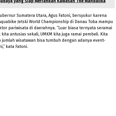
Budaya yang Siap Meriahkan Kawasan The Mandalika
Gubernur Sumatera Utara, Agus Fatoni, bersyukur karena
Aquabike Jetski World Championship di Danau Toba mampu
or pariwisata di daerahnya. “Luar biasa ternyata seramai
 kita antusias sekali, UMKM kita juga ramai pembeli. Kita
p jumlah wisatawan bisa tumbuh dengan adanya event-
i,” kata Fatoni.