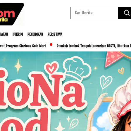
HATAN
HUKRIM
PENDIDIKAN
PERISTIWA
o Mori
Pemkab Lombok Tengah Luncurkan BESTI, Libatkan Ribuan Siswa Tanam Cabai 