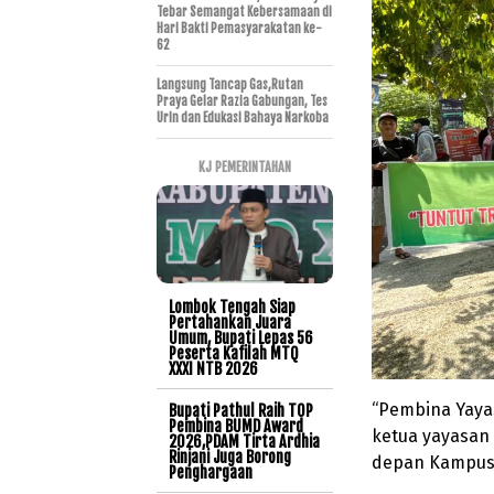
Tebar Semangat Kebersamaan di
Hari Bakti Pemasyarakatan ke-
62
Langsung Tancap Gas,Rutan
Praya Gelar Razia Gabungan, Tes
Urin dan Edukasi Bahaya Narkoba
KJ PEMERINTAHAN
Lombok Tengah Siap
Pertahankan Juara
Umum, Bupati Lepas 56
Peserta Kafilah MTQ
XXXI NTB 2026
“Pembina Yaya
Bupati Pathul Raih TOP
Pembina BUMD Award
ketua yayasan 
2026,PDAM Tirta Ardhia
Rinjani Juga Borong
depan Kampus S
Penghargaan