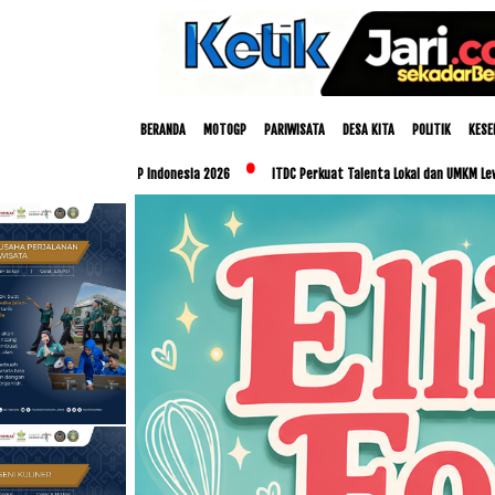
BERANDA
MOTOGP
PARIWISATA
DESA KITA
POLITIK
KESE
P Indonesia 2026
ITDC Perkuat Talenta Lokal dan UMKM Lewat Program Glorious Gol