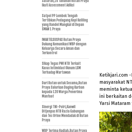
Sasaran,16 Tahanan Rutan Praya
Ikuti Assessment Adiksi
Satpol PP Lombok Tengah
Tertibkan Pedagang Kopi Keliling
yang Bandel Mangkal di Depan
SMAN 1 Praya
IWARTELSUSPAS Rutan Praya
Dukung Komunikasi WBP dengan
Keluarga Secara Aman dan
Terkontrol
Sikap Tegas PWI NTB Terkait
Kasus Intimidasi Oknum LSM
Terhadap Wartawan
Ketikjari.com 
masyarakat NT
Dari Rutan untuk Sesama,Rutan
Praya Salurkan Daging Kurban
meminta ketua 
kepada 120 Warga Penerima
ini berkaitan
Manfaat
Yarsi Mataram 
Sinergi TNI-Polri,Kanwil
Ditjenpas NTB Razia Gabungan
dan Tes Urine Mendadak di Rutan
Praya
WBP Terima Hadiah,Rutan Praya