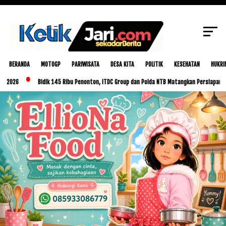
SCROLL TO CONTINUE WITH CONTENT
BERANDA
MOTOGP
PARIWISATA
DESA KITA
POLITIK
KESEHATAN
HUKRI
Bidik 145 Ribu Penonton, ITDC Group dan Polda NTB Matangkan Persiapan MotoGP I