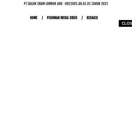
PT.BALUK ENAM LOMBOK AHU -0021891.AH.01.01.TAHUN 2021
HOME
PEDOMAN MEDIA SIBER
REDAKSI
CLO
COPYRIGHT © 2026 WWW.KETIKJARI.COM - ALL RIGHTS RESERVED