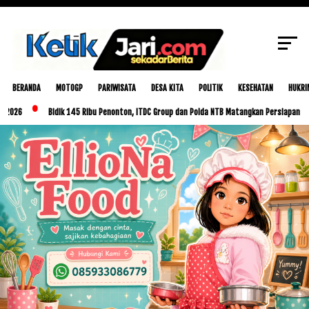
SCROLL TO CONTINUE WITH CONTENT
BERANDA
MOTOGP
PARIWISATA
DESA KITA
POLITIK
KESEHATAN
HUKRI
Bidik 145 Ribu Penonton, ITDC Group dan Polda NTB Matangkan Persiapan MotoGP Ind