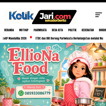
Sinergi dengan Media Lewat AIM Connect
SCROLL TO CONTINUE WITH CONTENT
Media Gathering 2025
BERANDA
MOTOGP
PARIWISATA
DESA KITA
POLITIK
KESEHATAN
HUKRI
Mandalika 2026
ITDC dan BRI Dorong Pariwisata Berkelanjutan melalui Nusa Dua Ec