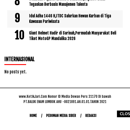
Tegaskan Berbasis Manajemen Talenta
Idul Adha 1446 H,ITDC Salurkan Hewan Kurban di Tiga
Kawasan Pariwisata
Giant Helmet Hadir di Sarinah,Permudah Masyarakat Beli
Tiket MotoGP Mandalika 2026
INTERNASIONAL
No posts yet.
www.KetikJari.Com Nomor ID Media Dewan Pers 31170 Di bawah
PT.BALUK ENAM LOMBOK AHU -0021891.AH.01.01.TAHUN 2021
CLO
HOME
PEDOMAN MEDIA SIBER
REDAKSI
COPYRIGHT © 2026 WWW.KETIKJARI.COM - ALL RIGHTS RESERVED