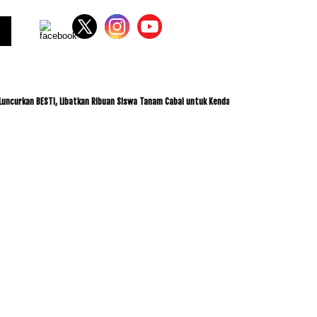
 BESTI, Libatkan Ribuan Siswa Tanam Cabai untuk Kendalikan Inflasi
ITDC dan IMI