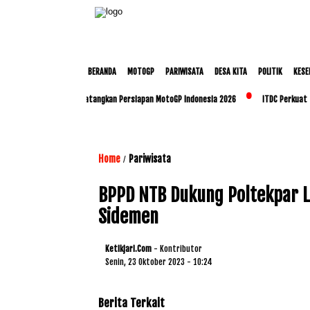
BERANDA
MOTOGP
PARIWISATA
DESA KITA
POLITIK
KESE
up dan Polda NTB Matangkan Persiapan MotoGP Indonesia 2026
ITDC Perkuat Talenta
Home
Pariwisata
/
BPPD NTB Dukung Poltekpar L
Sidemen
Ketikjari.com
- Kontributor
Senin, 23 Oktober 2023 - 10:24
Berita Terkait