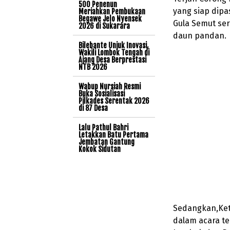
500 Penenun
yang siap dipas
Meriahkan Pembukaan
Begawe Jelo Nyensek
Gula Semut se
2026 di Sukarara
daun pandan.
Bilebante Unjuk Inovasi,
Wakili Lombok Tengah di
Ajang Desa Berprestasi
NTB 2026
Wabup Nursiah Resmi
Buka Sosialisasi
Pilkades Serentak 2026
di 87 Desa
Lalu Pathul Bahri
Letakkan Batu Pertama
Jembatan Gantung
Kokok Sidutan
Sedangkan,Ket
dalam acara t