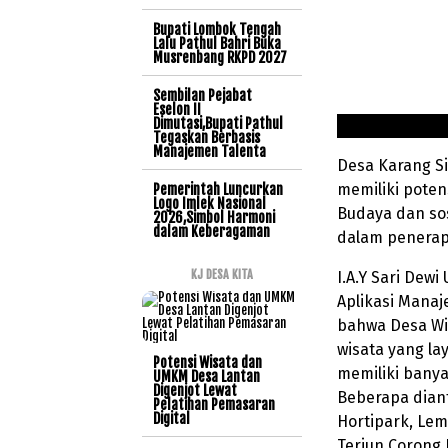
Bupati Lombok Tengah
Lalu Pathul Bahri Buka
Musrenbang RKPD 2027
Sembilan Pejabat
Eselon II
Dimutasi,Bupati Pathul
Tegaskan Berbasis
Manajemen Talenta
Desa Karang Si
memiliki poten
Pemerintah Luncurkan
Logo Imlek Nasional
Budaya dan so
2026,Simbol Harmoni
dalam Keberagaman
dalam penerap
KJ DESA KITA
I.A.Y Sari Dew
Aplikasi Mana
bahwa Desa Wi
wisata yang l
Potensi Wisata dan
memiliki banya
UMKM Desa Lantan
Digenjot Lewat
Beberapa diant
Pelatihan Pemasaran
Digital
Hortipark, Lem
Terjun Corong B