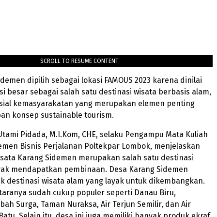
SCROLL TO RESUME CONTENT
demen dipilih sebagai lokasi FAMOUS 2023 karena dinilai
si besar sebagai salah satu destinasi wisata berbasis alam,
sial kemasyarakatan yang merupakan elemen penting
an konsep sustainable tourism.
i Utami Pidada, M.I.Kom, CHE, selaku Pengampu Mata Kuliah
jemen Bisnis Perjalanan Poltekpar Lombok, menjelaskan
sata Karang Sidemen merupakan salah satu destinasi
ayak mendapatkan pembinaan. Desa Karang Sidemen
k destinasi wisata alam yang layak untuk dikembangkan.
aranya sudah cukup populer seperti Danau Biru,
bah Surga, Taman Nuraksa, Air Terjun Semilir, dan Air
atu. Selain itu, desa ini juga memiliki banyak produk ekraf