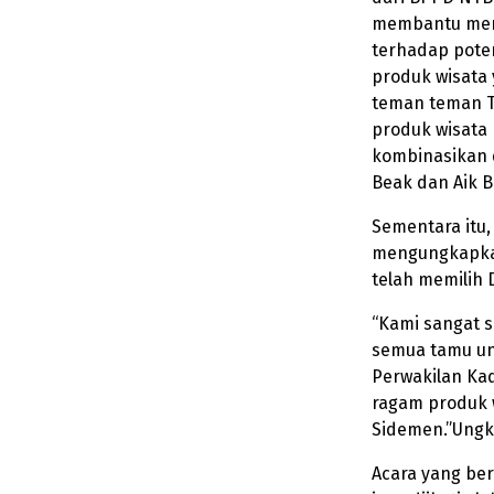
membantu meng
terhadap poten
produk wisata 
teman teman Tr
produk wisata 
kombinasikan 
Beak dan Aik Be
Sementara itu,
mengungkapkan
telah memilih 
“Kami sangat 
semua tamu un
Perwakilan Ka
ragam produk w
Sidemen.”Ungk
Acara yang be