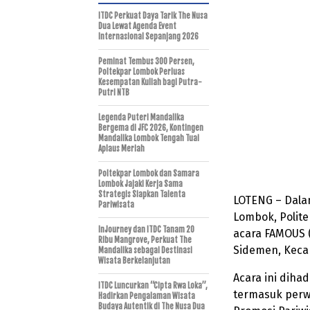
ITDC Perkuat Daya Tarik The Nusa
Dua Lewat Agenda Event
Internasional Sepanjang 2026
Peminat Tembus 300 Persen,
Poltekpar Lombok Perluas
Kesempatan Kuliah bagi Putra-
Putri NTB
Legenda Puteri Mandalika
Bergema di JFC 2026, Kontingen
Mandalika Lombok Tengah Tuai
Aplaus Meriah
Poltekpar Lombok dan Samara
Lombok Jajaki Kerja Sama
Strategis Siapkan Talenta
LOTENG – Dala
Pariwisata
Lombok, Polit
InJourney dan ITDC Tanam 20
acara FAMOUS (F
Ribu Mangrove, Perkuat The
Sidemen, Keca
Mandalika sebagai Destinasi
Wisata Berkelanjutan
Acara ini dihad
ITDC Luncurkan “Cipta Rwa Loka”,
termasuk perw
Hadirkan Pengalaman Wisata
Budaya Autentik di The Nusa Dua