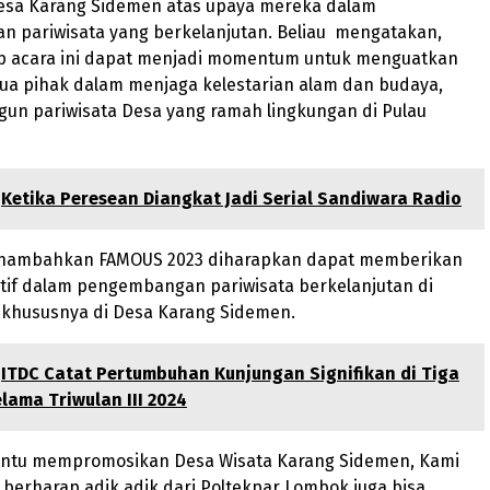
sa Karang Sidemen atas upaya mereka dalam
 pariwisata yang berkelanjutan. Beliau mengatakan,
p acara ini dapat menjadi momentum untuk menguatkan
a pihak dalam menjaga kelestarian alam dan budaya,
un pariwisata Desa yang ramah lingkungan di Pulau
Ketika Peresean Diangkat Jadi Serial Sandiwara Radio
enambahkan FAMOUS 2023 diharapkan dapat memberikan
itif dalam pengembangan pariwisata berkelanjutan di
 khususnya di Desa Karang Sidemen.
ITDC Catat Pertumbuhan Kunjungan Signifikan di Tiga
ama Triwulan III 2024
ntu mempromosikan Desa Wisata Karang Sidemen, Kami
berharap adik adik dari Poltekpar Lombok juga bisa