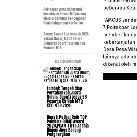
Promosi Pariw
beberapa Ketua
Poltekpar Lombok Perkuat
Kesadaran Hukum Mahasiswa
Melalui Seminar Pencegahan
FAMOUS sendir
Penyalahgunaan Narkotika
7 Poltekpar Lo
memberikan p
Pocari Sweat Run Lombok 2026
Sukses Besar, 9.200 Pelari
keberlanjutan 
Dongkrak Sport Tourism dan
Ekonomi NTB
Desa Desa Wisa
lainnya adalah
KJ PEMERINTAHAN
dikenal oleh m
Lombok Tengah Siap
Pertahankan Juara
Umum, Bupati Lepas 56
Peserta Kafilah MTQ
XXXI NTB 2026
Bupati Pathul Raih TOP
Pembina BUMD Award
2026,PDAM Tirta Ardhia
Rinjani Juga Borong
Penghargaan