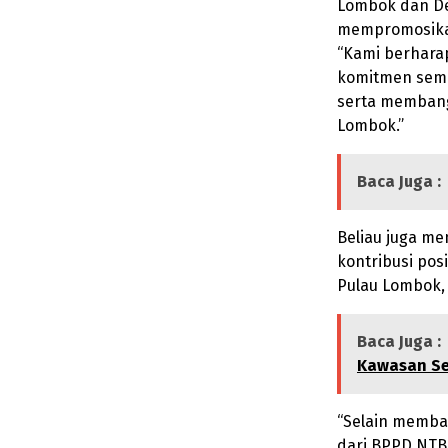
Lombok dan De
mempromosikan
“Kami berhara
komitmen semu
serta membang
Lombok.”
Baca Juga :
Beliau juga m
kontribusi pos
Pulau Lombok,
Baca Juga :
Kawasan Sel
“Selain memba
dari BPPD NTB 