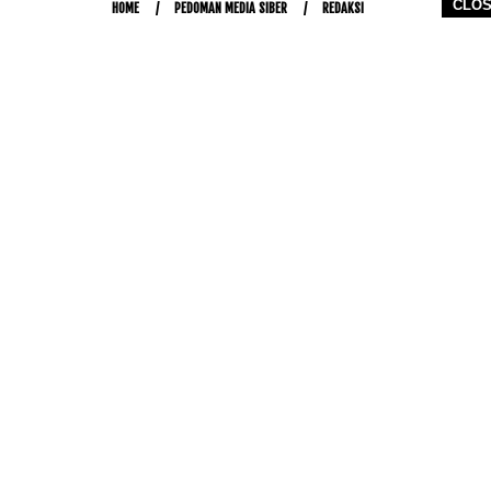
CLO
HOME
PEDOMAN MEDIA SIBER
REDAKSI
COPYRIGHT © 2026 WWW.KETIKJARI.COM - ALL RIGHTS RESERVED