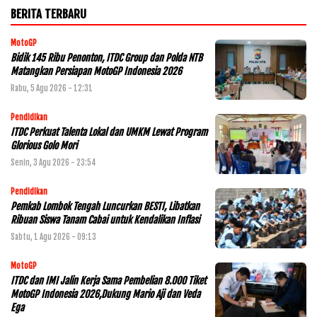
BERITA TERBARU
MotoGP
Bidik 145 Ribu Penonton, ITDC Group dan Polda NTB
Matangkan Persiapan MotoGP Indonesia 2026
Rabu, 5 Agu 2026 - 12:31
Pendidikan
ITDC Perkuat Talenta Lokal dan UMKM Lewat Program
Glorious Golo Mori
Senin, 3 Agu 2026 - 23:54
Pendidikan
Pemkab Lombok Tengah Luncurkan BESTI, Libatkan
Ribuan Siswa Tanam Cabai untuk Kendalikan Inflasi
Sabtu, 1 Agu 2026 - 09:13
MotoGP
ITDC dan IMI Jalin Kerja Sama Pembelian 8.000 Tiket
MotoGP Indonesia 2026,Dukung Mario Aji dan Veda
Ega