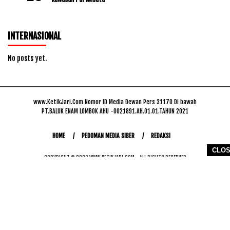
INTERNASIONAL
No posts yet.
www.KetikJari.Com Nomor ID Media Dewan Pers 31170 Di bawah
PT.BALUK ENAM LOMBOK AHU -0021891.AH.01.01.TAHUN 2021
HOME
PEDOMAN MEDIA SIBER
REDAKSI
CLO
COPYRIGHT © 2026 WWW.KETIKJARI.COM - ALL RIGHTS RESERVED