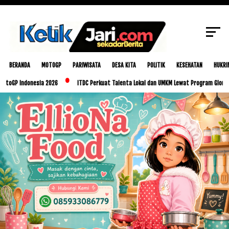
SCROLL TO CONTINUE WITH CONTENT
BERANDA
MOTOGP
PARIWISATA
DESA KITA
POLITIK
KESEHATAN
HUKRI
ndonesia 2026
ITDC Perkuat Talenta Lokal dan UMKM Lewat Program Glorious Golo M