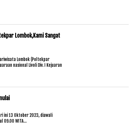
ltekpar Lombok,Kami Sangat
ariwisata Lombok (Poltekpar
raan nasional Livoli Div. I Kejuaran
mulai
i ini 13 Oktober 2023, diawali
kul 09.00 WITA…