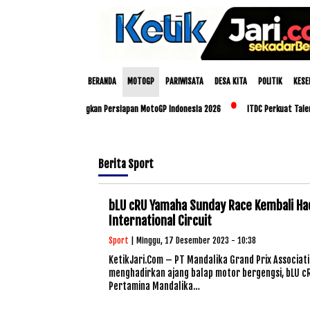
BERANDA
MOTOGP
PARIWISATA
DESA KITA
POLITIK
KESE
an Polda NTB Matangkan Persiapan MotoGP Indonesia 2026
ITDC Perkuat Talenta Lok
Berita
Sport
bLU cRU Yamaha Sunday Race Kembali Had
International Circuit
Sport
| Minggu, 17 Desember 2023 - 10:38
KetikJari.Com – PT Mandalika Grand Prix Associat
menghadirkan ajang balap motor bergengsi, bLU c
Pertamina Mandalika…