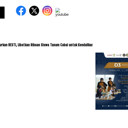
TI, Libatkan Ribuan Siswa Tanam Cabai untuk Kendalikan Inflasi
ITDC dan IMI Jal