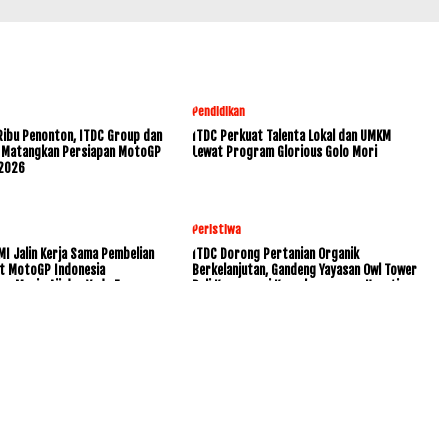
Pendidikan
Ribu Penonton, ITDC Group dan
ITDC Perkuat Talenta Lokal dan UMKM
 Matangkan Persiapan MotoGP
Lewat Program Glorious Golo Mori
 2026
Peristiwa
MI Jalin Kerja Sama Pembelian
ITDC Dorong Pertanian Organik
et MotoGP Indonesia
Berkelanjutan, Gandeng Yayasan Owl Tower
g Mario Aji dan Veda Ega
Bali Konservasi Keanekaragaman Hayati
www.KetikJari.Com Nomor ID Media Dewan Pers 31170 Di bawah