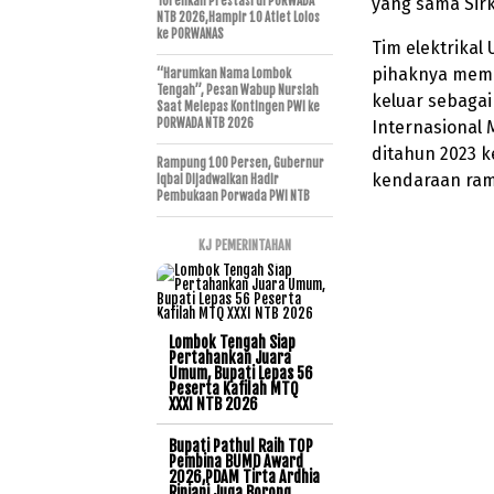
Torehkan Prestasi di PORWADA
yang sama Sirk
NTB 2026,Hampir 10 Atlet Lolos
ke PORWANAS
Tim elektrikal
pihaknya memb
“Harumkan Nama Lombok
Tengah”, Pesan Wabup Nursiah
keluar sebagai
Saat Melepas Kontingen PWI ke
PORWADA NTB 2026
Internasional
ditahun 2023 
Rampung 100 Persen, Gubernur
kendaraan rama
Iqbal Dijadwalkan Hadir
Pembukaan Porwada PWI NTB
KJ PEMERINTAHAN
Lombok Tengah Siap
Pertahankan Juara
Umum, Bupati Lepas 56
Peserta Kafilah MTQ
XXXI NTB 2026
Bupati Pathul Raih TOP
Pembina BUMD Award
2026,PDAM Tirta Ardhia
Rinjani Juga Borong