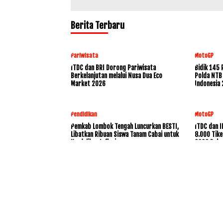
Berita Terbaru
Pariwisata
MotoGP
ITDC dan BRI Dorong Pariwisata
Bidik 145 
Berkelanjutan melalui Nusa Dua Eco
Polda NTB
Market 2026
Indonesia
Pendidikan
MotoGP
Pemkab Lombok Tengah Luncurkan BESTI,
ITDC dan I
Libatkan Ribuan Siswa Tanam Cabai untuk
8.000 Tik
Kendalikan Inflasi
2026,Dukun