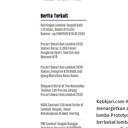
Berita Terkait
Kontingen Lombok Tengah Raih
125 Emas, Kokoh di Posisi
Runner-up PORPROV NTB XII 2026
Pocari Sweat Run Lombok 2026
Sukses Besar, 9.200 Pelari
Dongkrak Sport Tourism dan
Ekonomi NTB
Pocari Sweat Run Lombok 2026
Sukses,Pemprov NTB Bidik Jadi
Ajang Marathon Kelas Dunia
Okupansi Hotel di The Mandalika
Tembus 100 Persen Jelang
Pocari Sweat Run Lombok 2026
Ketikjari.com-
RGOG Santuni 150 Anak Yatim di
menargetkan ak
Lombok Tengah, Tebar
Kebahagiaan di Awal Touring
lomba Prototyoe
berbekal lomba
PWI Lombok Tengah Bangga