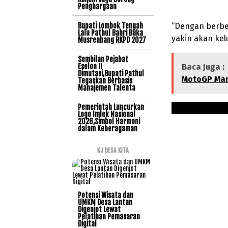
Penghargaan
Bupati Lombok Tengah
“Dengan berbe
Lalu Pathul Bahri Buka
yakin akan kel
Musrenbang RKPD 2027
Sembilan Pejabat
Eselon II
Baca Juga :
Dimutasi,Bupati Pathul
MotoGP Man
Tegaskan Berbasis
Manajemen Talenta
Pemerintah Luncurkan
Logo Imlek Nasional
2026,Simbol Harmoni
dalam Keberagaman
KJ DESA KITA
Potensi Wisata dan
UMKM Desa Lantan
Digenjot Lewat
Pelatihan Pemasaran
Digital