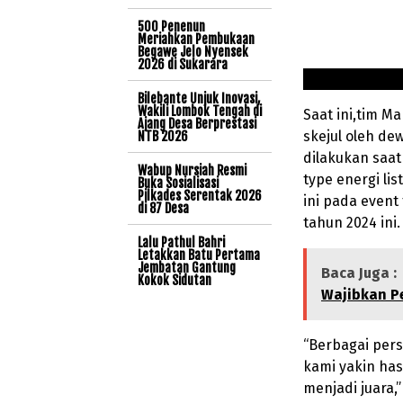
500 Penenun
Meriahkan Pembukaan
Begawe Jelo Nyensek
2026 di Sukarara
Bilebante Unjuk Inovasi,
Wakili Lombok Tengah di
Saat ini,tim M
Ajang Desa Berprestasi
skejul oleh de
NTB 2026
dilakukan saat
Wabup Nursiah Resmi
type energi li
Buka Sosialisasi
Pilkades Serentak 2026
ini pada even
di 87 Desa
tahun 2024 ini.
Lalu Pathul Bahri
Letakkan Batu Pertama
Jembatan Gantung
Baca Juga :
Kokok Sidutan
Wajibkan P
“Berbagai per
kami yakin has
menjadi juara,”