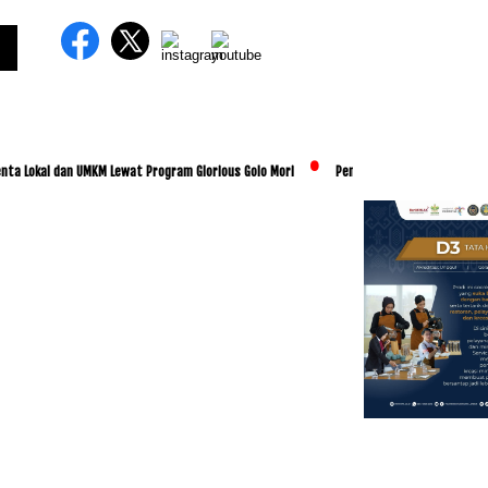
kal dan UMKM Lewat Program Glorious Golo Mori
Pemkab Lombok Tengah Luncurkan BE