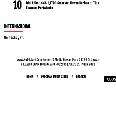
Idul Adha 1446 H,ITDC Salurkan Hewan Kurban di Tiga
Kawasan Pariwisata
INTERNASIONAL
No posts yet.
www.KetikJari.Com Nomor ID Media Dewan Pers 31170 Di bawah
PT.BALUK ENAM LOMBOK AHU -0021891.AH.01.01.TAHUN 2021
HOME
PEDOMAN MEDIA SIBER
REDAKSI
CLO
COPYRIGHT © 2026 WWW.KETIKJARI.COM - ALL RIGHTS RESERVED