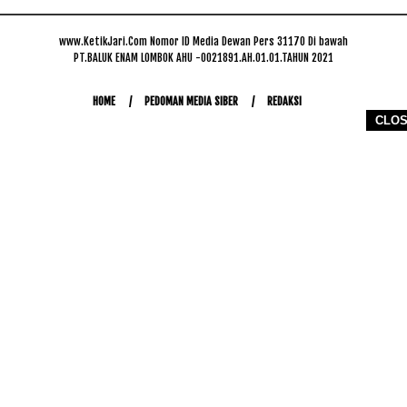
www.KetikJari.Com Nomor ID Media Dewan Pers 31170 Di bawah
PT.BALUK ENAM LOMBOK AHU -0021891.AH.01.01.TAHUN 2021
HOME
PEDOMAN MEDIA SIBER
REDAKSI
CLO
COPYRIGHT © 2026 WWW.KETIKJARI.COM - ALL RIGHTS RESERVED