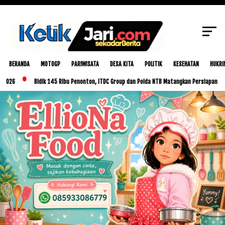
Sasambo Institute Latih Wirausaha Lokal di
SCROLL TO CONTINUE WITH CONTENT
Dompu
BERANDA
MOTOGP
PARIWISATA
DESA KITA
POLITIK
KESEHATAN
HUKRI
Bidik 145 Ribu Penonton, ITDC Group dan Polda NTB Matangkan Persiapan MotoGP Ind