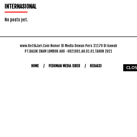
INTERNASIONAL
No posts yet.
www.KetikJari.Com Nomor ID Media Dewan Pers 31170 Di bawah
PT.BALUK ENAM LOMBOK AHU -0021891.AH.01.01.TAHUN 2021
HOME
PEDOMAN MEDIA SIBER
REDAKSI
CLO
COPYRIGHT © 2026 WWW.KETIKJARI.COM - ALL RIGHTS RESERVED