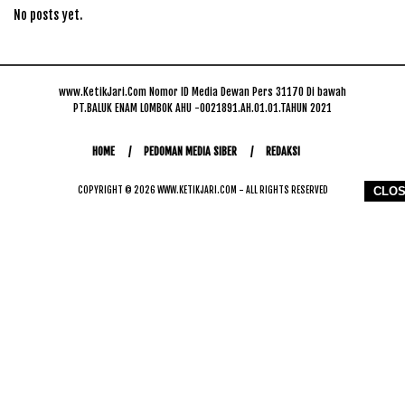
No posts yet.
www.KetikJari.Com Nomor ID Media Dewan Pers 31170 Di bawah
PT.BALUK ENAM LOMBOK AHU -0021891.AH.01.01.TAHUN 2021
HOME
PEDOMAN MEDIA SIBER
REDAKSI
CLO
COPYRIGHT © 2026 WWW.KETIKJARI.COM - ALL RIGHTS RESERVED