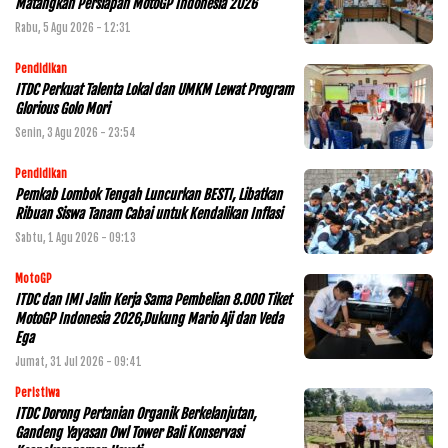
Matangkan Persiapan MotoGP Indonesia 2026
Rabu, 5 Agu 2026 - 12:31
Pendidikan
ITDC Perkuat Talenta Lokal dan UMKM Lewat Program
Glorious Golo Mori
Senin, 3 Agu 2026 - 23:54
Pendidikan
Pemkab Lombok Tengah Luncurkan BESTI, Libatkan
Ribuan Siswa Tanam Cabai untuk Kendalikan Inflasi
Sabtu, 1 Agu 2026 - 09:13
MotoGP
ITDC dan IMI Jalin Kerja Sama Pembelian 8.000 Tiket
MotoGP Indonesia 2026,Dukung Mario Aji dan Veda
Ega
Jumat, 31 Jul 2026 - 09:41
Peristiwa
ITDC Dorong Pertanian Organik Berkelanjutan,
Gandeng Yayasan Owl Tower Bali Konservasi