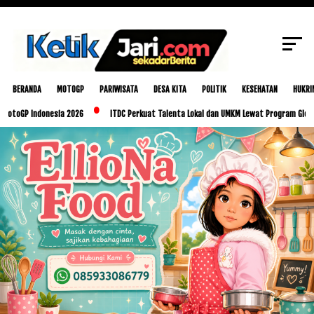
Tambah Rute Penerbangan Domestik
SCROLL TO CONTINUE WITH CONTENT
BERANDA
MOTOGP
PARIWISATA
DESA KITA
POLITIK
KESEHATAN
HUKRI
ndonesia 2026
ITDC Perkuat Talenta Lokal dan UMKM Lewat Program Glorious Golo M