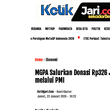
BERANDA
MOTOGP
PARIWISATA
DESA KITA
POLITIK
KESE
Polda NTB Matangkan Persiapan MotoGP Indonesia 2026
ITDC Perkuat Talenta Lokal 
Home
Ekonomi
/
MGPA Salurkan Donasi Rp326 
melalui PMI
Ketikjari.com
- Kontributor
Jumat, 23 Januari 2026 - 10:23