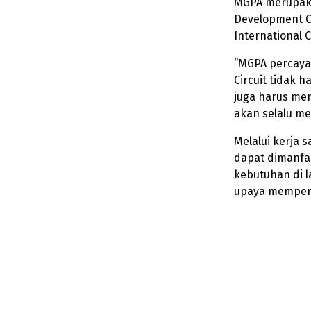
MGPA merupaka
Development C
International C
“MGPA percaya
Circuit tidak
juga harus mem
akan selalu me
Melalui kerja
dapat dimanfaa
kebutuhan di l
upaya memperku