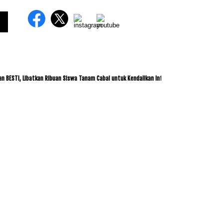
 Libatkan Ribuan Siswa Tanam Cabai untuk Kendalikan Inflasi
ITDC dan IMI Jalin 