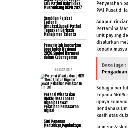
Penyerahan ba
Lalu Pathul Bahri Buka
Musrenbang RKPD 2027
PMI Pusat di Ja
Sembilan Pejabat
Adapun rincian
Eselon II
Dimutasi,Bupati Pathul
Pertamina Mand
Tegaskan Berbasis
Manajemen Talenta
unit payung de
disalurkan mel
Pemerintah Luncurkan
kepada masyar
Logo Imlek Nasional
2026,Simbol Harmoni
dalam Keberagaman
Baca Juga :
KJ DESA KITA
Pengaduan 
Sebagai bentu
kepada MGPA a
Potensi Wisata dan
UMKM Desa Lantan
upaya kemanus
Digenjot Lewat
Pelatihan Pemasaran
Bendahara Umu
Digital
kasih atas du
500 Penenun
Meriahkan Pembukaan
Ia menegaskan