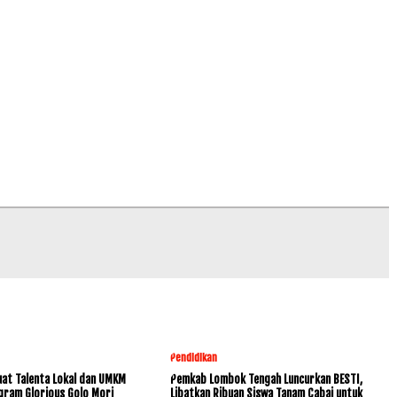
Pendidikan
at Talenta Lokal dan UMKM
Pemkab Lombok Tengah Luncurkan BESTI,
gram Glorious Golo Mori
Libatkan Ribuan Siswa Tanam Cabai untuk