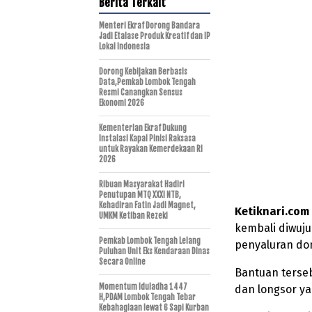
Berita Terkait
Menteri Ekraf Dorong Bandara
Jadi Etalase Produk Kreatif dan IP
Lokal Indonesia
Dorong Kebijakan Berbasis
Data,Pemkab Lombok Tengah
Resmi Canangkan Sensus
Ekonomi 2026
Kementerian Ekraf Dukung
Instalasi Kapal Pinisi Raksasa
untuk Rayakan Kemerdekaan RI
2026
Ribuan Masyarakat Hadiri
Penutupan MTQ XXXI NTB,
Kehadiran Fatin Jadi Magnet,
Ketiknari.com
UMKM Ketiban Rezeki
kembali diwuju
Pemkab Lombok Tengah Lelang
penyaluran do
Puluhan Unit Eks Kendaraan Dinas
Secara Online
Bantuan terse
Momentum Iduladha 1447
dan longsor ya
H,PDAM Lombok Tengah Tebar
Kebahagiaan lewat 6 Sapi Kurban