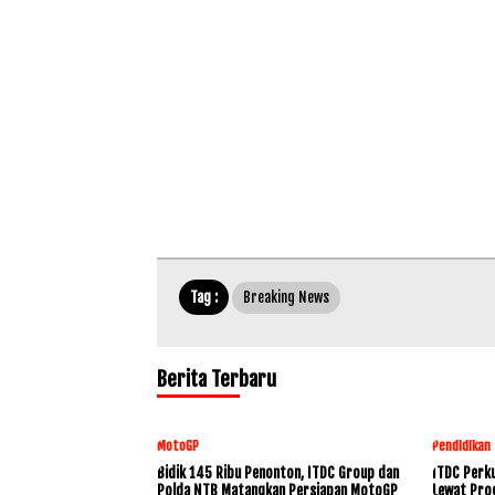
Tag :
Breaking News
Berita Terbaru
MotoGP
Pendidikan
Bidik 145 Ribu Penonton, ITDC Group dan
ITDC Perku
Polda NTB Matangkan Persiapan MotoGP
Lewat Pro