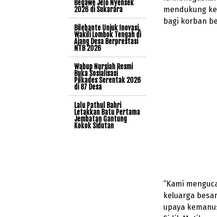
Begawe Jelo Nyensek
mendukung kegi
2026 di Sukarara
bagi korban b
Bilebante Unjuk Inovasi,
Wakili Lombok Tengah di
Ajang Desa Berprestasi
NTB 2026
Wabup Nursiah Resmi
Buka Sosialisasi
Pilkades Serentak 2026
di 87 Desa
Lalu Pathul Bahri
Letakkan Batu Pertama
Jembatan Gantung
Kokok Sidutan
“Kami menguca
keluarga besa
upaya kemanus