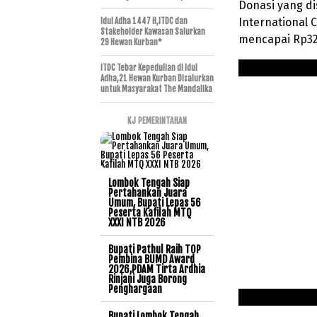
Donasi yang di
International C
Idul Adha 1447 H,ITDC dan
Stakeholder Kawasan Salurkan
mencapai Rp32
29 Hewan Kurban*
ITDC Tebar Kepedulian di Idul
Adha,21 Hewan Kurban Disalurkan
untuk Masyarakat The Mandalika
KJ PEMERINTAHAN
Lombok Tengah Siap
Pertahankan Juara
Umum, Bupati Lepas 56
Peserta Kafilah MTQ
XXXI NTB 2026
Bupati Pathul Raih TOP
Pembina BUMD Award
2026,PDAM Tirta Ardhia
Rinjani Juga Borong
Penghargaan
Bupati Lombok Tengah