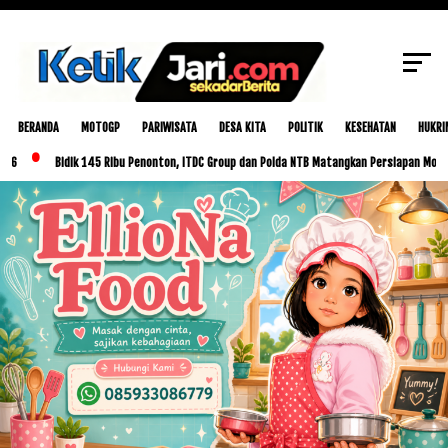
SCROLL TO CONTINUE WITH CONTENT
BERANDA
MOTOGP
PARIWISATA
DESA KITA
POLITIK
KESEHATAN
HUKRI
Bidik 145 Ribu Penonton, ITDC Group dan Polda NTB Matangkan Persiapan MotoGP Indon