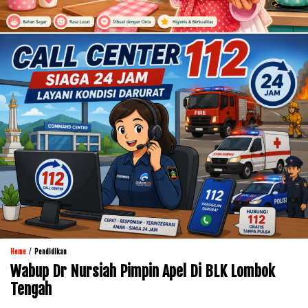
/
Home
Pendidikan
Wabup Dr Nursiah Pimpin Apel Di BLK Lombok
Tengah