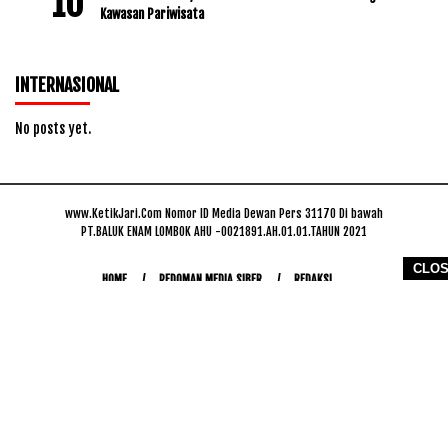
Kawasan Pariwisata
INTERNASIONAL
No posts yet.
www.KetikJari.Com Nomor ID Media Dewan Pers 31170 Di bawah
PT.BALUK ENAM LOMBOK AHU -0021891.AH.01.01.TAHUN 2021
CLO
HOME
PEDOMAN MEDIA SIBER
REDAKSI
COPYRIGHT © 2026 WWW.KETIKJARI.COM - ALL RIGHTS RESERVED