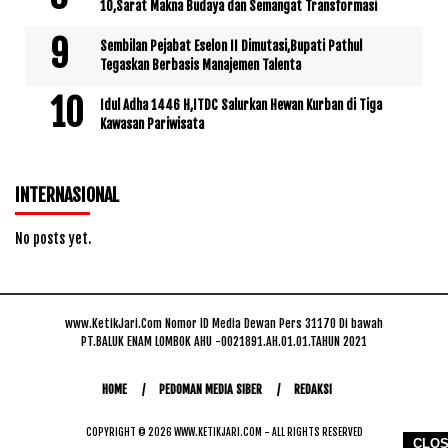
10,Sarat Makna Budaya dan Semangat Transformasi
Sembilan Pejabat Eselon II Dimutasi,Bupati Pathul
Tegaskan Berbasis Manajemen Talenta
Idul Adha 1446 H,ITDC Salurkan Hewan Kurban di Tiga
Kawasan Pariwisata
INTERNASIONAL
No posts yet.
www.KetikJari.Com Nomor ID Media Dewan Pers 31170 Di bawah
PT.BALUK ENAM LOMBOK AHU -0021891.AH.01.01.TAHUN 2021
HOME
PEDOMAN MEDIA SIBER
REDAKSI
COPYRIGHT © 2026 WWW.KETIKJARI.COM - ALL RIGHTS RESERVED
CLO