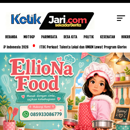
SCROLL TO CONTINUE WITH CONTENT
BERANDA
MOTOGP
PARIWISATA
DESA KITA
POLITIK
KESEHATAN
HUKRI
esia 2026
ITDC Perkuat Talenta Lokal dan UMKM Lewat Program Glorious Golo Mori