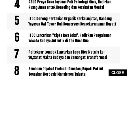
RSUD Praya Buka Layanan Poli Psikologi Klinis, Hadirkan
Ruang Aman untuk Konseling dan Kesehatan Mental
ITDC Dorong Pertanian Organik Berkelanjutan, Gandeng
Yayasan Owl Tower Bali Konservasi Keanekaragaman Hayati
ITDC Luncurkan “Cipta Rwa Loka”, Hadirkan Pengalaman
Wisata Budaya Autentik di The Nusa Dua
Poltekpar Lombok Luncurkan Logo Dies Natalis ke-
10,Sarat Makna Budaya dan Semangat Transformasi
Sembilan Pejabat Eselon II Dimutasi,Bupati Pathul
CLOSE
Tegaskan Berbasis Manajemen Talenta
Lalu Pathul Bahri Letakkan Batu Pertama Jembatan
Gantung Kokok Sidutan
Idul Adha 1446 H,ITDC Salurkan Hewan Kurban di Tiga
Kawasan Pariwisata