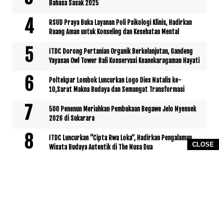
Bahasa Sasak 2025
RSUD Praya Buka Layanan Poli Psikologi Klinis, Hadirkan
Ruang Aman untuk Konseling dan Kesehatan Mental
ITDC Dorong Pertanian Organik Berkelanjutan, Gandeng
Yayasan Owl Tower Bali Konservasi Keanekaragaman Hayati
Poltekpar Lombok Luncurkan Logo Dies Natalis ke-
10,Sarat Makna Budaya dan Semangat Transformasi
500 Penenun Meriahkan Pembukaan Begawe Jelo Nyensek
2026 di Sukarara
ITDC Luncurkan “Cipta Rwa Loka”, Hadirkan Pengalaman
CLOSE
Wisata Budaya Autentik di The Nusa Dua
Sembilan Pejabat Eselon II Dimutasi,Bupati Pathul
Tegaskan Berbasis Manajemen Talenta
Idul Adha 1446 H,ITDC Salurkan Hewan Kurban di Tiga
Kawasan Pariwisata