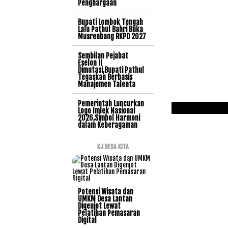
Penghargaan
Bupati Lombok Tengah
Lalu Pathul Bahri Buka
Musrenbang RKPD 2027
Sembilan Pejabat
Eselon II
Dimutasi,Bupati Pathul
Tegaskan Berbasis
Manajemen Talenta
Pemerintah Luncurkan
Logo Imlek Nasional
2026,Simbol Harmoni
dalam Keberagaman
KJ DESA KITA
Potensi Wisata dan
UMKM Desa Lantan
Digenjot Lewat
Pelatihan Pemasaran
Digital