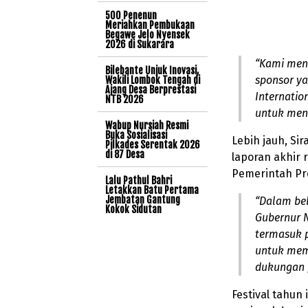
500 Penenun
Meriahkan Pembukaan
Begawe Jelo Nyensek
2026 di Sukarara
“Kami men
Bilebante Unjuk Inovasi,
sponsor ya
Wakili Lombok Tengah di
Ajang Desa Berprestasi
Internation
NTB 2026
untuk meng
Wabup Nursiah Resmi
Buka Sosialisasi
Lebih jauh, S
Pilkades Serentak 2026
di 87 Desa
laporan akhir 
Pemerintah Pr
Lalu Pathul Bahri
Letakkan Batu Pertama
Jembatan Gantung
“Dalam be
Kokok Sidutan
Gubernur 
termasuk p
untuk mem
dukungan p
Festival tahun