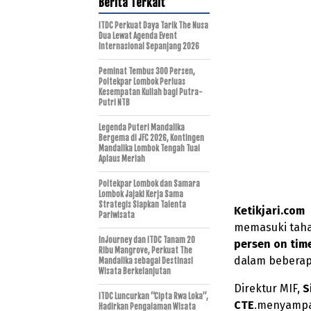
Berita Terkait
ITDC Perkuat Daya Tarik The Nusa
Dua Lewat Agenda Event
Internasional Sepanjang 2026
Peminat Tembus 300 Persen,
Poltekpar Lombok Perluas
Kesempatan Kuliah bagi Putra-
Putri NTB
Legenda Puteri Mandalika
Bergema di JFC 2026, Kontingen
Mandalika Lombok Tengah Tuai
Aplaus Meriah
Poltekpar Lombok dan Samara
Lombok Jajaki Kerja Sama
Strategis Siapkan Talenta
Ketikjari.com
Pariwisata
memasuki taha
InJourney dan ITDC Tanam 20
persen on tim
Ribu Mangrove, Perkuat The
dalam beberap
Mandalika sebagai Destinasi
Wisata Berkelanjutan
Direktur MIF,
S
ITDC Luncurkan “Cipta Rwa Loka”,
CTE
.menyampai
Hadirkan Pengalaman Wisata