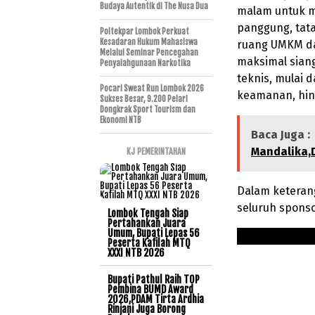
Budaya Autentik di The Nusa Dua
malam untuk me
panggung, tat
Poltekpar Lombok Perkuat
Kesadaran Hukum Mahasiswa
ruang UMKM da
Melalui Seminar Pencegahan
maksimal sian
Penyalahgunaan Narkotika
teknis, mulai d
Pocari Sweat Run Lombok 2026
keamanan, hin
Sukses Besar, 9.200 Pelari
Dongkrak Sport Tourism dan
Ekonomi NTB
Baca Juga :
Mandalika,D
KJ PEMERINTAHAN
Dalam keteran
seluruh spons
Lombok Tengah Siap
Pertahankan Juara
Umum, Bupati Lepas 56
Peserta Kafilah MTQ
XXXI NTB 2026
Bupati Pathul Raih TOP
Pembina BUMD Award
2026,PDAM Tirta Ardhia
Rinjani Juga Borong