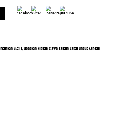
 BESTI, Libatkan Ribuan Siswa Tanam Cabai untuk Kendalikan Inflasi
ITDC dan IMI 