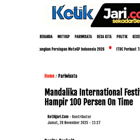
BERANDA
MOTOGP
PARIWISATA
DESA KITA
POLITIK
KESE
p dan Polda NTB Matangkan Persiapan MotoGP Indonesia 2026
ITDC Perkuat Talenta
Home
Pariwisata
/
Mandalika International Festi
Hampir 100 Persen On Time
Ketikjari.com
- Kontributor
Jumat, 28 November 2025 - 11:27