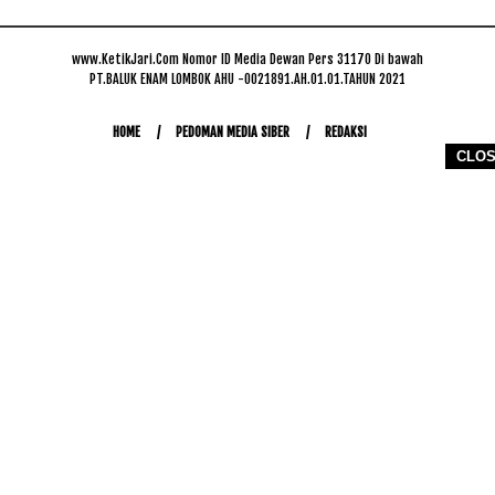
www.KetikJari.Com Nomor ID Media Dewan Pers 31170 Di bawah
PT.BALUK ENAM LOMBOK AHU -0021891.AH.01.01.TAHUN 2021
HOME
PEDOMAN MEDIA SIBER
REDAKSI
CLO
COPYRIGHT © 2026 WWW.KETIKJARI.COM - ALL RIGHTS RESERVED