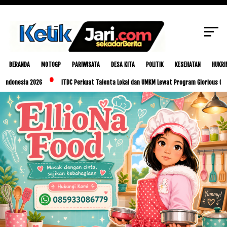
SCROLL TO CONTINUE WITH CONTENT
BERANDA
MOTOGP
PARIWISATA
DESA KITA
POLITIK
KESEHATAN
HUKRI
ia 2026
ITDC Perkuat Talenta Lokal dan UMKM Lewat Program Glorious Golo Mori