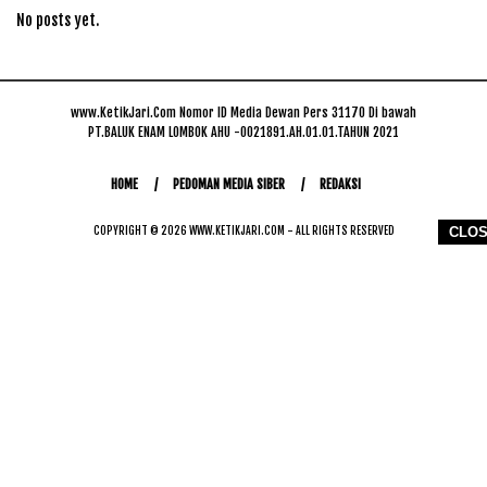
No posts yet.
www.KetikJari.Com Nomor ID Media Dewan Pers 31170 Di bawah
PT.BALUK ENAM LOMBOK AHU -0021891.AH.01.01.TAHUN 2021
HOME
PEDOMAN MEDIA SIBER
REDAKSI
COPYRIGHT © 2026 WWW.KETIKJARI.COM - ALL RIGHTS RESERVED
CLO