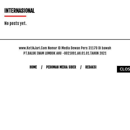
INTERNASIONAL
No posts yet.
www.KetikJari.Com Nomor ID Media Dewan Pers 31170 Di bawah
PT.BALUK ENAM LOMBOK AHU -0021891.AH.01.01.TAHUN 2021
HOME
PEDOMAN MEDIA SIBER
REDAKSI
CLO
COPYRIGHT © 2026 WWW.KETIKJARI.COM - ALL RIGHTS RESERVED