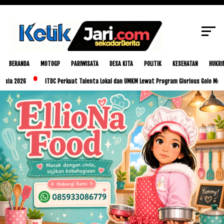
SCROLL TO CONTINUE WITH CONTENT
BERANDA
MOTOGP
PARIWISATA
DESA KITA
POLITIK
KESEHATAN
HUKRI
26
ITDC Perkuat Talenta Lokal dan UMKM Lewat Program Glorious Golo Mori
P