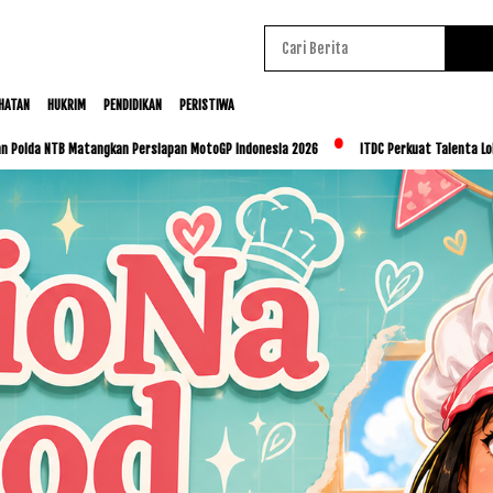
HATAN
HUKRIM
PENDIDIKAN
PERISTIWA
 Matangkan Persiapan MotoGP Indonesia 2026
ITDC Perkuat Talenta Lokal dan UMKM 
Baca Juga :
Suara Takbir Menggema dari
Balik Jeruji,Kakanwil Ditjenpas NTB Berbaur
dengan Warga Binaan di Rutan Praya