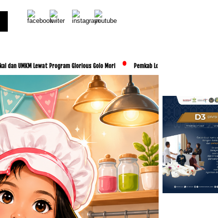
Lewat Program Glorious Golo Mori
Pemkab Lombok Tengah Luncurkan BESTI, Libatkan