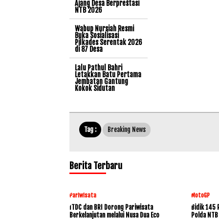
Ajang Desa Berprestasi
NTB 2026
Wabup Nursiah Resmi
Buka Sosialisasi
Pilkades Serentak 2026
di 87 Desa
Lalu Pathul Bahri
Letakkan Batu Pertama
Jembatan Gantung
Kokok Sidutan
Tag :
Breaking News
Berita Terbaru
Pariwisata
MotoGP
ITDC dan BRI Dorong Pariwisata
Bidik 145 
Berkelanjutan melalui Nusa Dua Eco
Polda NTB