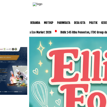
BERANDA
MOTOGP
PARIWISATA
DESA KITA
POLITIK
KESE
lui Nusa Dua Eco Market 2026
Bidik 145 Ribu Penonton, ITDC Group dan Polda NTB