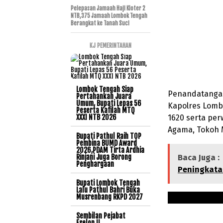
Pelepasan Jamaah Haji Kloter 2
NTB,375 Jamaah Lombok Tengah
Berangkat ke Tanah Suci
KJ PEMERINTAHAN
Lombok Tengah Siap
Penandatangan
Pertahankan Juara
Umum, Bupati Lepas 56
Kapolres Lomb
Peserta Kafilah MTQ
XXXI NTB 2026
1620 serta per
Agama, Tokoh 
Bupati Pathul Raih TOP
Pembina BUMD Award
2026,PDAM Tirta Ardhia
Rinjani Juga Borong
Baca Juga :
Penghargaan
Peningkatan
Bupati Lombok Tengah
Lalu Pathul Bahri Buka
Musrenbang RKPD 2027
Sembilan Pejabat
Eselon II