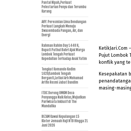
Pantai Nipah,Perkuat
Pelestarian Penyu dan Terumbu
Karang
AHY: Peresmian Lima Bendungan
Perkuat Langkah Menuju
Swasembada Pangan, Air, dan
Energi
Rahman Rahim Day 1448 H,
KetikJari.Com
Bupati Pathul Bahri Ajak Warga
Lombok Tengah Perkuat
Pujut Lombok 
Kepedulian terhadap Anak Yatim
konflik yang te
Tongkat Komando Kodim
Kesepakatan b
1620/Lombok Tengah
Berganti,Letkol Arh Mohamad
penandatangan
Arifin Resmi Jabat Dandim
masing-masing 
ITDC Dorong UMKM Desa
Penyangga Naik Kelas,Wujudkan
Pariwisata Inklusif di The
Mandalika
BIZAM Kawal Kepulangan 15
Kloter Jemaah Haji NTB Hingga 21
Juni 2026