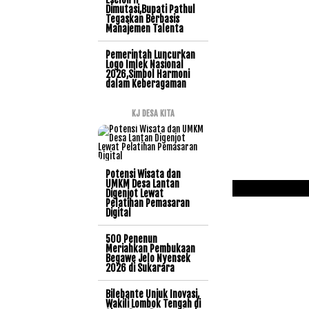
Dimutasi,Bupati Pathul
Tegaskan Berbasis
Manajemen Talenta
Pemerintah Luncurkan
Logo Imlek Nasional
2026,Simbol Harmoni
dalam Keberagaman
KJ DESA KITA
Potensi Wisata dan
UMKM Desa Lantan
Digenjot Lewat
Pelatihan Pemasaran
Digital
500 Penenun
Meriahkan Pembukaan
Begawe Jelo Nyensek
2026 di Sukarara
Bilebante Unjuk Inovasi,
Wakili Lombok Tengah di