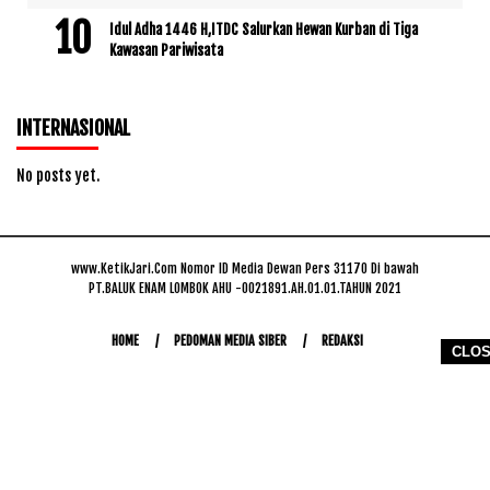
Idul Adha 1446 H,ITDC Salurkan Hewan Kurban di Tiga
Kawasan Pariwisata
INTERNASIONAL
No posts yet.
www.KetikJari.Com Nomor ID Media Dewan Pers 31170 Di bawah
PT.BALUK ENAM LOMBOK AHU -0021891.AH.01.01.TAHUN 2021
HOME
PEDOMAN MEDIA SIBER
REDAKSI
CLO
COPYRIGHT © 2026 WWW.KETIKJARI.COM - ALL RIGHTS RESERVED