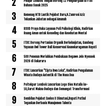
Pelajar Lombok Tengah Borong 12 Penghargaan di FTBI
Bahasa Sasak 2025
Kemenag NTB Lantik Pejabat Baru,H.Zamroni Aziz
Tekankan Jabatan sebagai Amanah
RSUD Praya Buka Layanan Poli Psikologi Klinis, Hadirkan
Ruang Aman untuk Konseling dan Kesehatan Mental
ITDC Dorong Pertanian Organik Berkelanjutan, Gandeng
Yayasan Owl Tower Bali Konservasi Keanekaragaman Hayati
500 Penenun Meriahkan Pembukaan Begawe Jelo Nyensek
2026 di Sukarara
ITDC Luncurkan “Cipta Rwa Loka”, Hadirkan Pengalaman
Wisata Budaya Autentik di The Nusa Dua
Poltekpar Lombok Luncurkan Logo Dies Natalis ke-
10,Sarat Makna Budaya dan Semangat Transformasi
Sembilan Pejabat Eselon II Dimutasi,Bupati Pathul
Tegaskan Berbasis Manajemen Talenta