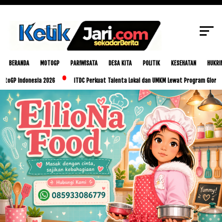
SCROLL TO CONTINUE WITH CONTENT
BERANDA
MOTOGP
PARIWISATA
DESA KITA
POLITIK
KESEHATAN
HUKRI
ndonesia 2026
ITDC Perkuat Talenta Lokal dan UMKM Lewat Program Glorious Golo M