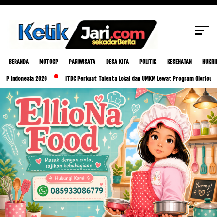
SCROLL TO CONTINUE WITH CONTENT
BERANDA
MOTOGP
PARIWISATA
DESA KITA
POLITIK
KESEHATAN
HUKRI
sia 2026
ITDC Perkuat Talenta Lokal dan UMKM Lewat Program Glorious Golo Mori