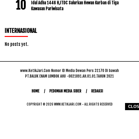
Idul Adha 1446 H,ITDC Salurkan Hewan Kurban di Tiga
Kawasan Pariwisata
INTERNASIONAL
No posts yet.
www.KetikJari.Com Nomor ID Media Dewan Pers 31170 Di bawah
PT.BALUK ENAM LOMBOK AHU -0021891.AH.01.01.TAHUN 2021
HOME
PEDOMAN MEDIA SIBER
REDAKSI
COPYRIGHT © 2026 WWW.KETIKJARI.COM - ALL RIGHTS RESERVED
CLO