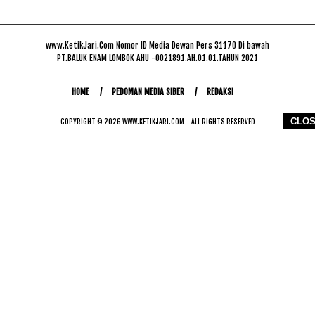
www.KetikJari.Com Nomor ID Media Dewan Pers 31170 Di bawah
PT.BALUK ENAM LOMBOK AHU -0021891.AH.01.01.TAHUN 2021
HOME
PEDOMAN MEDIA SIBER
REDAKSI
CLO
COPYRIGHT © 2026 WWW.KETIKJARI.COM - ALL RIGHTS RESERVED