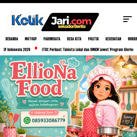
SCROLL TO CONTINUE WITH CONTENT
BERANDA
MOTOGP
PARIWISATA
DESA KITA
POLITIK
KESEHATAN
HUKRI
esia 2026
ITDC Perkuat Talenta Lokal dan UMKM Lewat Program Glorious Golo Mori