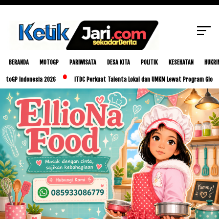
SCROLL TO CONTINUE WITH CONTENT
BERANDA
MOTOGP
PARIWISATA
DESA KITA
POLITIK
KESEHATAN
HUKRI
ndonesia 2026
ITDC Perkuat Talenta Lokal dan UMKM Lewat Program Glorious Golo M