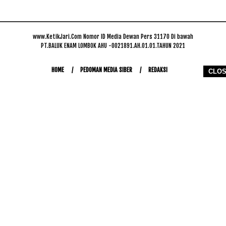
www.KetikJari.Com Nomor ID Media Dewan Pers 31170 Di bawah
PT.BALUK ENAM LOMBOK AHU -0021891.AH.01.01.TAHUN 2021
HOME
PEDOMAN MEDIA SIBER
REDAKSI
CLO
COPYRIGHT © 2026 WWW.KETIKJARI.COM - ALL RIGHTS RESERVED