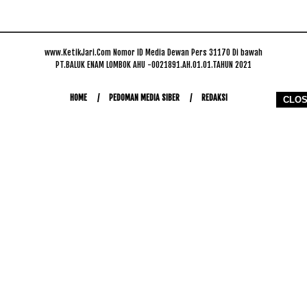
www.KetikJari.Com Nomor ID Media Dewan Pers 31170 Di bawah
PT.BALUK ENAM LOMBOK AHU -0021891.AH.01.01.TAHUN 2021
HOME
PEDOMAN MEDIA SIBER
REDAKSI
CLO
COPYRIGHT © 2026 WWW.KETIKJARI.COM - ALL RIGHTS RESERVED