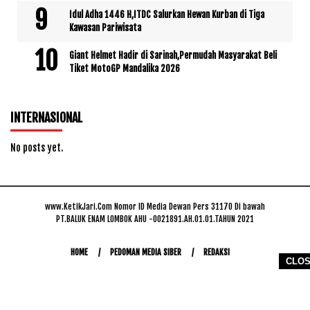
Idul Adha 1446 H,ITDC Salurkan Hewan Kurban di Tiga
Kawasan Pariwisata
Giant Helmet Hadir di Sarinah,Permudah Masyarakat Beli
Tiket MotoGP Mandalika 2026
INTERNASIONAL
No posts yet.
www.KetikJari.Com Nomor ID Media Dewan Pers 31170 Di bawah
PT.BALUK ENAM LOMBOK AHU -0021891.AH.01.01.TAHUN 2021
HOME
PEDOMAN MEDIA SIBER
REDAKSI
CLO
COPYRIGHT © 2026 WWW.KETIKJARI.COM - ALL RIGHTS RESERVED