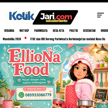
Undiksha: Langkah Strategis Cetak Guru
SCROLL TO CONTINUE WITH CONTENT
Berkualitas
BERANDA
MOTOGP
PARIWISATA
DESA KITA
POLITIK
KESEHATAN
HUKRI
lika 2026
ITDC dan BRI Dorong Pariwisata Berkelanjutan melalui Nusa Dua Eco Mark