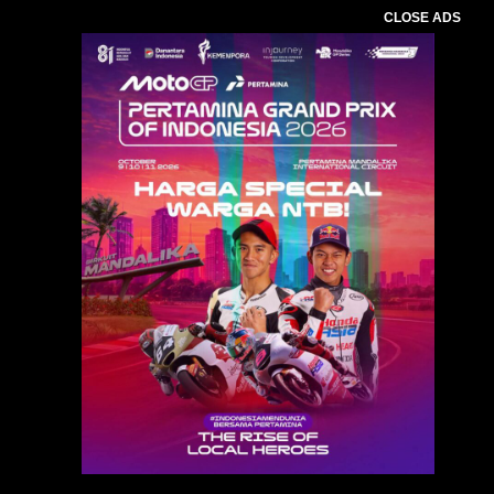
CLOSE ADS
Baca Juga :
MoU Pemkab Lombok Tengah–