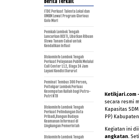
Berita Terkait
ITDC Perkuat Talenta Lokal dan
UMKM Lewat Program Glorious
Golo Mori
Pemkab Lombok Tengah
Luncurkan BESTI, Libatkan Ribuan
Siswa Tanam Cabai untuk
Kendalikan Inflasi
Diskominfo Lombok Tengah
Perkuat Pelayanan Publik Melalui
Call Center 112, Siaga 24 Jam
Layani Kondisi Darurat
Peminat Tembus 300 Persen,
Poltekpar Lombok Perluas
Kesempatan Kuliah bagi Putra-
Ketikjari.com 
Putri NTB
secara resmi 
Diskominfo Lombok Tengah
Kapasitas SDM 
Perkuat Pelindungan Data
PP) Kabupaten 
Pribadi,Bangun Budaya
Keamanan Informasi di
Lingkungan Pemerintah
Kegiatan ini di
angkatan
. Se
Diskominfo Lombok Tengah