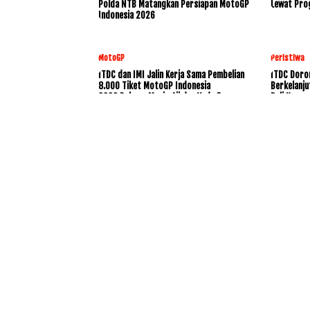
Polda NTB Matangkan Persiapan MotoGP
Lewat Pro
Indonesia 2026
MotoGP
Peristiwa
ITDC dan IMI Jalin Kerja Sama Pembelian
ITDC Doro
8.000 Tiket MotoGP Indonesia
Berkelanju
2026,Dukung Mario Aji dan Veda Ega
Bali Konse