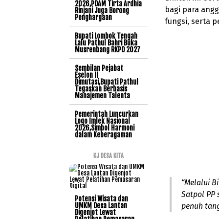
2026,PDAM Tirta Ardhia
bagi para angg
Rinjani Juga Borong
Penghargaan
fungsi, serta 
Bupati Lombok Tengah
Lalu Pathul Bahri Buka
Musrenbang RKPD 2027
Sembilan Pejabat
Eselon II
Dimutasi,Bupati Pathul
Tegaskan Berbasis
Manajemen Talenta
Pemerintah Luncurkan
Logo Imlek Nasional
2026,Simbol Harmoni
dalam Keberagaman
KJ DESA KITA
“Melalui B
Satpol PP
Potensi Wisata dan
UMKM Desa Lantan
penuh tang
Digenjot Lewat