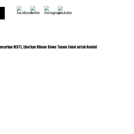
n BESTI, Libatkan Ribuan Siswa Tanam Cabai untuk Kendalikan Inflasi
ITDC dan IMI