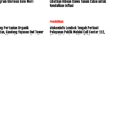
gram Glorious Golo Mori
Libatkan Ribuan Siswa Tanam Cabai untuk
Kendalikan Inflasi
Pendidikan
ng Pertanian Organik
Diskominfo Lombok Tengah Perkuat
tan, Gandeng Yayasan Owl Tower
Pelayanan Publik Melalui Call Center 112,
rvasi Keanekaragaman Hayati
Siaga 24 Jam Layani Kondisi Darurat
www.KetikJari.Com Nomor ID Media Dewan Pers 31170 Di bawah
PT.BALUK ENAM LOMBOK AHU -0021891.AH.01.01.TAHUN 2021
HOME
PEDOMAN MEDIA SIBER
REDAKSI
COPYRIGHT © 2026 WWW.KETIKJARI.COM - ALL RIGHTS RESERVED