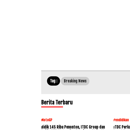
Tag :
Breaking News
Berita Terbaru
MotoGP
Pendidikan
Bidik 145 Ribu Penonton, ITDC Group dan
ITDC Perku