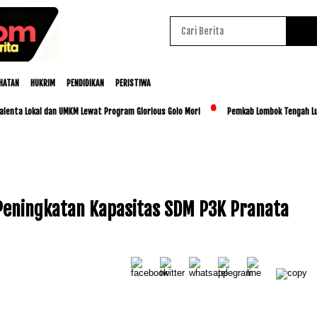
HATAN
HUKRIM
PENDIDIKAN
PERISTIWA
a Lokal dan UMKM Lewat Program Glorious Golo Mori
Pemkab Lombok Tengah Luncurka
Baca Juga :
Mandalika Racing Series 2026
Siap Digelar Lima Seri, Perkuat Pembinaan
eningkatan Kapasitas SDM P3K Pranata
Pembalap Nasional