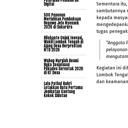
Pelatihan Pemasaran
Sementara itu,
Digital
sambutannya 
500 Penenun
kepada masyara
Meriahkan Pembukaan
Begawe Jelo Nyensek
mengedepankan
2026 di Sukarara
tugas penegak
Bilebante Unjuk Inovasi,
Wakili Lombok Tengah di
“Anggota 
Ajang Desa Berprestasi
pelayanan 
NTB 2026
mengutama
Wabup Nursiah Resmi
Buka Sosialisasi
Kegiatan ini 
Pilkades Serentak 2026
di 87 Desa
Lombok Tengah
dan keamanan 
Lalu Pathul Bahri
Letakkan Batu Pertama
Jembatan Gantung
Kokok Sidutan