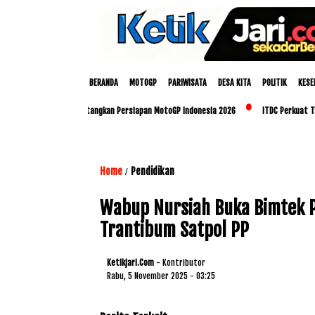
BERANDA
MOTOGP
PARIWISATA
DESA KITA
POLITIK
KESE
up dan Polda NTB Matangkan Persiapan MotoGP Indonesia 2026
ITDC Perkuat Talent
Home
Pendidikan
/
Wabup Nursiah Buka Bimtek P
Trantibum Satpol PP
Ketikjari.com
- Kontributor
Rabu, 5 November 2025 - 03:25