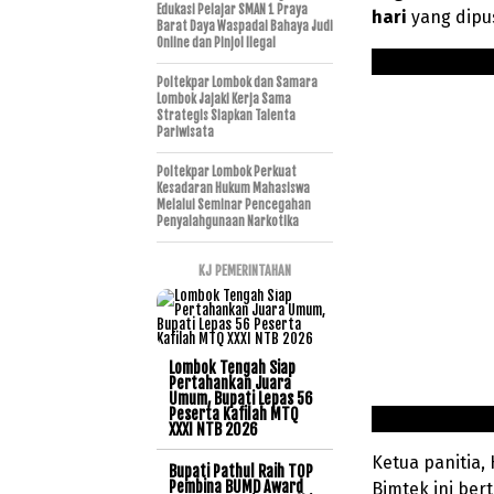
Edukasi Pelajar SMAN 1 Praya
hari
yang dipus
Barat Daya Waspadai Bahaya Judi
Online dan Pinjol Ilegal
Poltekpar Lombok dan Samara
Lombok Jajaki Kerja Sama
Strategis Siapkan Talenta
Pariwisata
Poltekpar Lombok Perkuat
Kesadaran Hukum Mahasiswa
Melalui Seminar Pencegahan
Penyalahgunaan Narkotika
KJ PEMERINTAHAN
Lombok Tengah Siap
Pertahankan Juara
Umum, Bupati Lepas 56
Peserta Kafilah MTQ
XXXI NTB 2026
Ketua panitia
Bupati Pathul Raih TOP
Pembina BUMD Award
Bimtek ini be