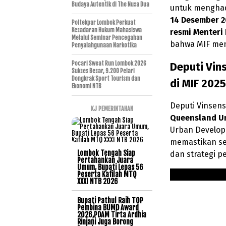
Budaya Autentik di The Nusa Dua
untuk menghad
14 Desember 2
Poltekpar Lombok Perkuat
Kesadaran Hukum Mahasiswa
resmi Menteri
Melalui Seminar Pencegahan
bahwa MIF men
Penyalahgunaan Narkotika
Pocari Sweat Run Lombok 2026
Deputi Vin
Sukses Besar, 9.200 Pelari
Dongkrak Sport Tourism dan
di MIF 2025
Ekonomi NTB
Deputi Vinsen
KJ PEMERINTAHAN
Queensland Un
Urban Develop
memastikan se
Lombok Tengah Siap
dan strategi p
Pertahankan Juara
Umum, Bupati Lepas 56
Peserta Kafilah MTQ
XXXI NTB 2026
Bupati Pathul Raih TOP
Pembina BUMD Award
2026,PDAM Tirta Ardhia
Rinjani Juga Borong