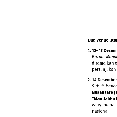
Dua venue uta
12–13 Desem
Bazaar Mand
diramaikan o
pertunjukan
14 Desember
Sirkuit Mand
Nusantara J
“Mandalika F
yang memaduk
nasional.