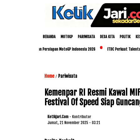
BERANDA
MOTOGP
PARIWISATA
DESA KITA
POLITIK
KE
olda NTB Matangkan Persiapan MotoGP Indonesia 2026
ITDC Perkuat Talenta Lokal 
Home
Pariwisata
/
Kemenpar RI Resmi Kawal MIF 
Festival Of Speed Siap Gunca
Ketikjari.com
- Kontributor
Jumat, 21 November 2025 - 03:21