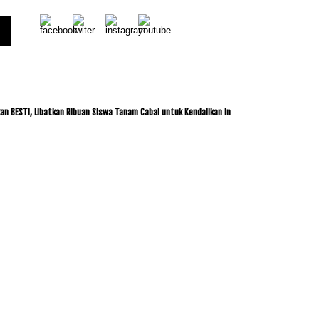
 Libatkan Ribuan Siswa Tanam Cabai untuk Kendalikan Inflasi
ITDC dan IMI Jalin K