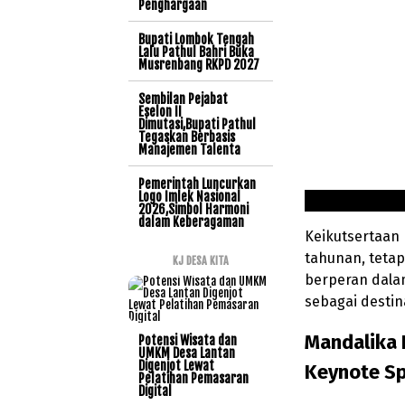
Penghargaan
Bupati Lombok Tengah
Lalu Pathul Bahri Buka
Musrenbang RKPD 2027
Sembilan Pejabat
Eselon II
Dimutasi,Bupati Pathul
Tegaskan Berbasis
Manajemen Talenta
Pemerintah Luncurkan
Logo Imlek Nasional
2026,Simbol Harmoni
dalam Keberagaman
Keikutsertaan 
tahunan, teta
KJ DESA KITA
berperan dala
sebagai destina
Mandalika 
Potensi Wisata dan
UMKM Desa Lantan
Digenjot Lewat
Keynote Sp
Pelatihan Pemasaran
Digital