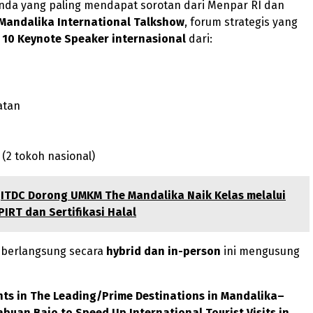
enda yang paling mendapat sorotan dari Menpar RI dan
Mandalika International Talkshow
, forum strategis yang
n
10 Keynote Speaker internasional
dari:
atan
 (2 tokoh nasional)
ITDC Dorong UMKM The Mandalika Naik Kelas melalui
PIRT dan Sertifikasi Halal
 berlangsung secara
hybrid dan in-person
ini mengusung
nts in The Leading/Prime Destinations in Mandalika–
buan Bajo to Speed Up International Tourist Visits in