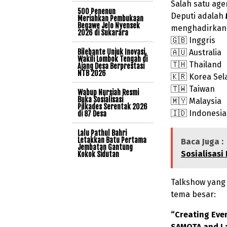
Salah satu ag
500 Penenun
Deputi adalah
Meriahkan Pembukaan
Begawe Jelo Nyensek
menghadirka
2026 di Sukarara
🇬🇧 Inggris
Bilebante Unjuk Inovasi,
🇦🇺 Australia
Wakili Lombok Tengah di
🇹🇭 Thailand
Ajang Desa Berprestasi
NTB 2026
🇰🇷 Korea Sel
🇹🇼 Taiwan
Wabup Nursiah Resmi
Buka Sosialisasi
🇲🇾 Malaysia
Pilkades Serentak 2026
🇮🇩 Indonesia
di 87 Desa
Lalu Pathul Bahri
Letakkan Batu Pertama
Baca Juga :
Jembatan Gantung
Sosialisasi 
Kokok Sidutan
Talkshow yang
tema besar:
“Creating Eve
SAMOTA and La