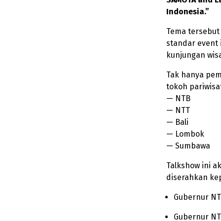
Indonesia.”
Tema tersebut
standar event
kunjungan wis
Tak hanya pem
tokoh pariwisat
— NTB
— NTT
— Bali
— Lombok
— Sumbawa
Talkshow ini 
diserahkan ke
Gubernur N
Gubernur N