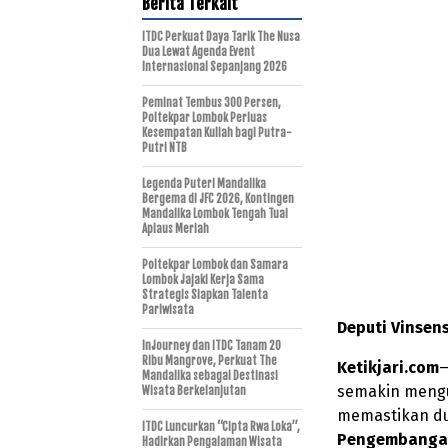
Berita Terkait
ITDC Perkuat Daya Tarik The Nusa
Dua Lewat Agenda Event
Internasional Sepanjang 2026
Peminat Tembus 300 Persen,
Poltekpar Lombok Perluas
Kesempatan Kuliah bagi Putra-
Putri NTB
Legenda Puteri Mandalika
Bergema di JFC 2026, Kontingen
Mandalika Lombok Tengah Tuai
Aplaus Meriah
Poltekpar Lombok dan Samara
Lombok Jajaki Kerja Sama
Strategis Siapkan Talenta
Pariwisata
Deputi Vinsen
InJourney dan ITDC Tanam 20
Ribu Mangrove, Perkuat The
Ketikjari.com
—
Mandalika sebagai Destinasi
semakin mengu
Wisata Berkelanjutan
memastikan d
ITDC Luncurkan “Cipta Rwa Loka”,
Pengembangan
Hadirkan Pengalaman Wisata