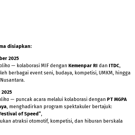
ma disiapkan:
ber 2025
alika
— kolaborasi MIF dengan
Kemenpar RI
dan
ITDC
,
leh berbagai event seni, budaya, kompetisi, UMKM, hingga
 Nusantara.
 2025
alika
— puncak acara melalui kolaborasi dengan
PT MGPA
aya
, menghadirkan program spektakuler bertajuk:
estival of Speed”
,
an atraksi otomotif, kompetisi, dan hiburan berskala