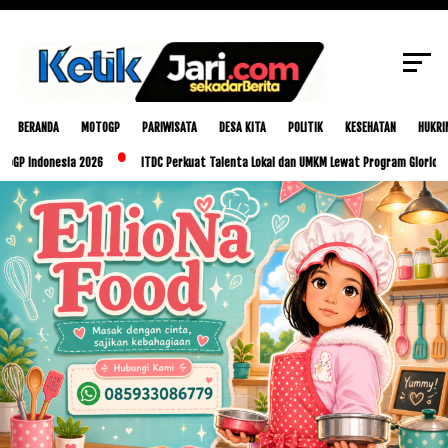
SCROLL TO CONTINUE WITH CONTENT
BERANDA
MOTOGP
PARIWISATA
DESA KITA
POLITIK
KESEHATAN
HUKRI
esia 2026
ITDC Perkuat Talenta Lokal dan UMKM Lewat Program Glorious Golo Mori