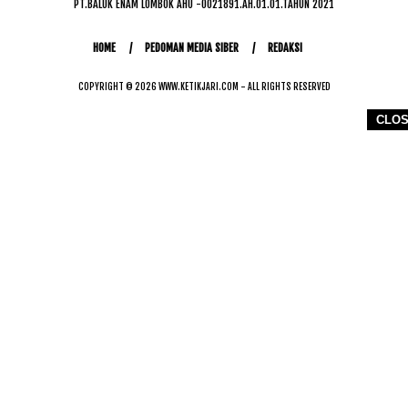
PT.BALUK ENAM LOMBOK AHU -0021891.AH.01.01.TAHUN 2021
HOME
PEDOMAN MEDIA SIBER
REDAKSI
COPYRIGHT © 2026 WWW.KETIKJARI.COM - ALL RIGHTS RESERVED
CLO