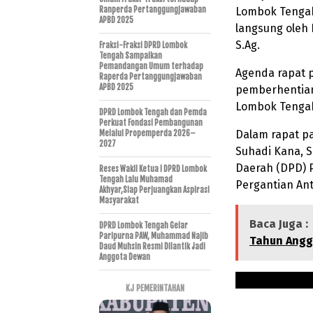
Ranperda Pertanggungjawaban
Lombok Tengah
APBD 2025
langsung oleh
S.Ag.
Fraksi-Fraksi DPRD Lombok
Tengah Sampaikan
Pemandangan Umum terhadap
Agenda rapat 
Raperda Pertanggungjawaban
APBD 2025
pemberhentia
Lombok Tengah
DPRD Lombok Tengah dan Pemda
Perkuat Fondasi Pembangunan
Dalam rapat p
Melalui Propemperda 2026–
2027
Suhadi Kana, 
Daerah (DPD) 
Reses Wakil Ketua I DPRD Lombok
Tengah Lalu Muhamad
Pergantian An
Akhyar,Siap Perjuangkan Aspirasi
Masyarakat
Baca Juga :
DPRD Lombok Tengah Gelar
Paripurna PAW, Muhammad Najib
Tahun Angg
Daud Muhsin Resmi Dilantik Jadi
Anggota Dewan
KJ PEMERINTAHAN