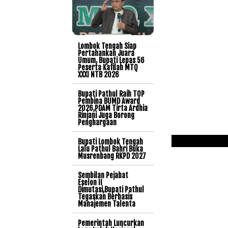
Lombok Tengah Siap
Pertahankan Juara
Umum, Bupati Lepas 56
Peserta Kafilah MTQ
XXXI NTB 2026
Bupati Pathul Raih TOP
Pembina BUMD Award
2026,PDAM Tirta Ardhia
Rinjani Juga Borong
Penghargaan
Bupati Lombok Tengah
Lalu Pathul Bahri Buka
Musrenbang RKPD 2027
Sembilan Pejabat
Eselon II
Dimutasi,Bupati Pathul
Tegaskan Berbasis
Manajemen Talenta
Pemerintah Luncurkan