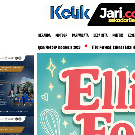
BERANDA
MOTOGP
PARIWISATA
DESA KITA
POLITIK
KESE
Persiapan MotoGP Indonesia 2026
ITDC Perkuat Talenta Lokal dan UMKM Lewat Prog