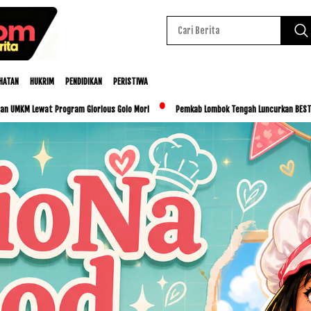
HATAN
HUKRIM
PENDIDIKAN
PERISTIWA
ram Glorious Golo Mori
Pemkab Lombok Tengah Luncurkan BESTI, Libatkan Ribuan Si