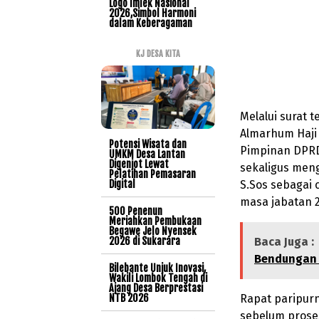
Logo Imlek Nasional
2026,Simbol Harmoni
dalam Keberagaman
KJ DESA KITA
Melalui surat 
Almarhum Haji 
Potensi Wisata dan
Pimpinan DPRD
UMKM Desa Lantan
Digenjot Lewat
sekaligus men
Pelatihan Pemasaran
S.Sos sebagai
Digital
masa jabatan 
500 Penenun
Meriahkan Pembukaan
Begawe Jelo Nyensek
Baca Juga :
2026 di Sukarara
Bendungan 
Bilebante Unjuk Inovasi,
Wakili Lombok Tengah di
Ajang Desa Berprestasi
Rapat paripurn
NTB 2026
sebelum prose