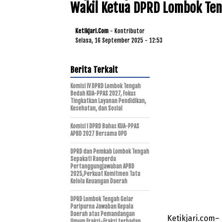
Wakil Ketua DPRD Lombok Te
Ketikjari.com
- Kontributor
Selasa, 16 September 2025 - 12:53
Berita Terkait
Komisi IV DPRD Lombok Tengah
Bedah KUA-PPAS 2027, Fokus
Tingkatkan Layanan Pendidikan,
Kesehatan, dan Sosial
Komisi I DPRD Bahas KUA-PPAS
APBD 2027 Bersama OPD
DPRD dan Pemkab Lombok Tengah
Sepakati Ranperda
Pertanggungjawaban APBD
2025,Perkuat Komitmen Tata
Kelola Keuangan Daerah
DPRD Lombok Tengah Gelar
Paripurna Jawaban Kepala
Daerah atas Pemandangan
Ketikjari.com
Umum Fraksi-Fraksi terhadap