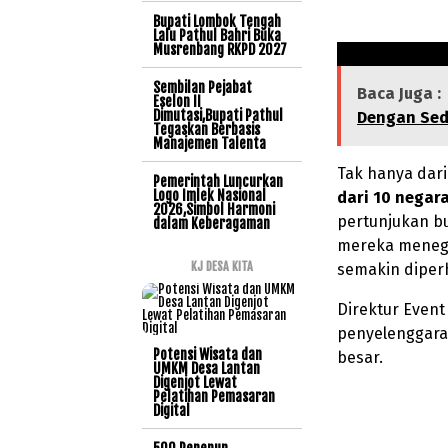
Bupati Lombok Tengah
Lalu Pathul Bahri Buka
Musrenbang RKPD 2027
Sembilan Pejabat
Baca Juga :
Eselon II
Dimutasi,Bupati Pathul
Dengan Sed
Tegaskan Berbasis
Manajemen Talenta
Tak hanya dari
Pemerintah Luncurkan
Logo Imlek Nasional
dari 10 negar
2026,Simbol Harmoni
pertunjukan bu
dalam Keberagaman
mereka menegas
KJ DESA KITA
semakin diperh
Direktur Event
penyelenggara
Potensi Wisata dan
besar.
UMKM Desa Lantan
Digenjot Lewat
Pelatihan Pemasaran
Digital