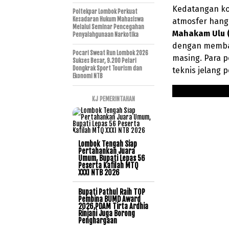
Kedatangan ko
Poltekpar Lombok Perkuat
Kesadaran Hukum Mahasiswa
atmosfer hang
Melalui Seminar Pencegahan
Mahakam Ulu (
Penyalahgunaan Narkotika
dengan membaw
Pocari Sweat Run Lombok 2026
masing. Para p
Sukses Besar, 9.200 Pelari
Dongkrak Sport Tourism dan
teknis jelang 
Ekonomi NTB
KJ PEMERINTAHAN
Lombok Tengah Siap
Pertahankan Juara
Umum, Bupati Lepas 56
Peserta Kafilah MTQ
XXXI NTB 2026
Bupati Pathul Raih TOP
Pembina BUMD Award
2026,PDAM Tirta Ardhia
Rinjani Juga Borong
Penghargaan