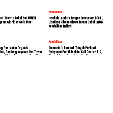
Pendidikan
at Talenta Lokal dan UMKM
Pemkab Lombok Tengah Luncurkan BESTI,
gram Glorious Golo Mori
Libatkan Ribuan Siswa Tanam Cabai untuk
Kendalikan Inflasi
Pendidikan
ng Pertanian Organik
Diskominfo Lombok Tengah Perkuat
tan, Gandeng Yayasan Owl Tower
Pelayanan Publik Melalui Call Center 112,
rvasi Keanekaragaman Hayati
Siaga 24 Jam Layani Kondisi Darurat
www.KetikJari.Com Nomor ID Media Dewan Pers 31170 Di bawah
PT.BALUK ENAM LOMBOK AHU -0021891.AH.01.01.TAHUN 2021