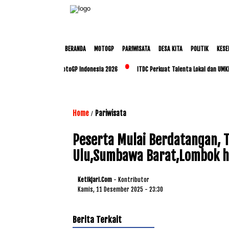
BERANDA
MOTOGP
PARIWISATA
DESA KITA
POLITIK
KESE
angkan Persiapan MotoGP Indonesia 2026
ITDC Perkuat Talenta Lokal dan UMKM Lewa
Home
Pariwisata
/
Peserta Mulai Berdatangan,
Ulu,Sumbawa Barat,Lombok hi
Ketikjari.com
- Kontributor
Kamis, 11 Desember 2025 - 23:30
Berita Terkait