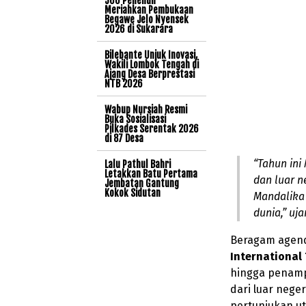
500 Penenun
Meriahkan Pembukaan
Begawe Jelo Nyensek
2026 di Sukarara
Bilebante Unjuk Inovasi,
Wakili Lombok Tengah di
Ajang Desa Berprestasi
NTB 2026
Wabup Nursiah Resmi
Buka Sosialisasi
Pilkades Serentak 2026
di 87 Desa
“Tahun ini
Lalu Pathul Bahri
Letakkan Batu Pertama
dan luar n
Jembatan Gantung
Kokok Sidutan
Mandalika 
dunia,” uja
Beragam agenda
International
hingga penampi
dari luar nege
pertunjukan 