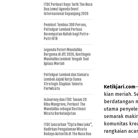
ITDC Perkuat Daya Tarik The Nusa
Dua Lewat Agenda Event
Internasional Sepanjang 2026
Peminat Tembus 300 Persen,
Poltekpar Lombok Perluas
Kesempatan Kuliah bagi Putra-
Putri NTB
Legenda Puteri Mandalika
Bergema di JFC 2026, Kontingen
Mandalika Lombok Tengah Tuai
Aplaus Meriah
Poltekpar Lombok dan Samara
Lombok Jajaki Kerja Sama
Strategis Siapkan Talenta
Ketikjari.com
—
Pariwisata
kian meriah. S
InJourney dan ITDC Tanam 20
berdatangan 
Ribu Mangrove, Perkuat The
utama penyelen
Mandalika sebagai Destinasi
Wisata Berkelanjutan
semarak makin
komunitas krea
ITDC Luncurkan “Cipta Rwa Loka”,
Hadirkan Pengalaman Wisata
rangkaian acar
Budaya Autentik di The Nusa Dua