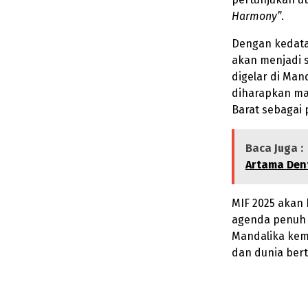
Harmony”
.
Dengan kedatan
akan menjadi s
digelar di Ma
diharapkan ma
Barat sebagai 
Baca Juga :
Artama Dent
MIF 2025 akan
agenda penuh 
Mandalika kem
dan dunia ber