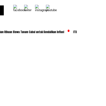
uan Siswa Tanam Cabai untuk Kendalikan Inflasi
ITDC dan IMI Jalin Kerja Sama Pem