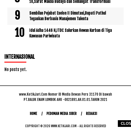
10,Sarat Makna Budaya dan Semangat Transformasi
Sembilan Pejabat Eselon II Dimutasi,Bupati Pathul
Tegaskan Berbasis Manajemen Talenta
Idul Adha 1446 H,ITDC Salurkan Hewan Kurban di Tiga
Kawasan Pariwisata
INTERNASIONAL
No posts yet.
www.KetikJari.Com Nomor ID Media Dewan Pers 31170 Di bawah
PT.BALUK ENAM LOMBOK AHU -0021891.AH.01.01.TAHUN 2021
HOME
PEDOMAN MEDIA SIBER
REDAKSI
CLO
COPYRIGHT © 2026 WWW.KETIKJARI.COM - ALL RIGHTS RESERVED