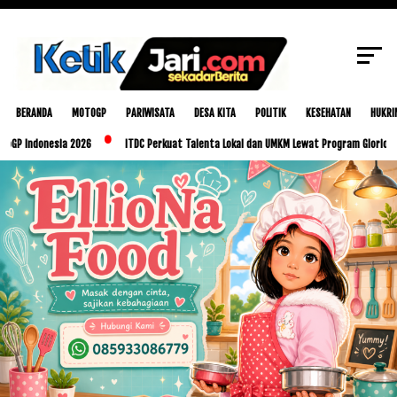
SCROLL TO CONTINUE WITH CONTENT
BERANDA
MOTOGP
PARIWISATA
DESA KITA
POLITIK
KESEHATAN
HUKRI
nesia 2026
ITDC Perkuat Talenta Lokal dan UMKM Lewat Program Glorious Golo Mor