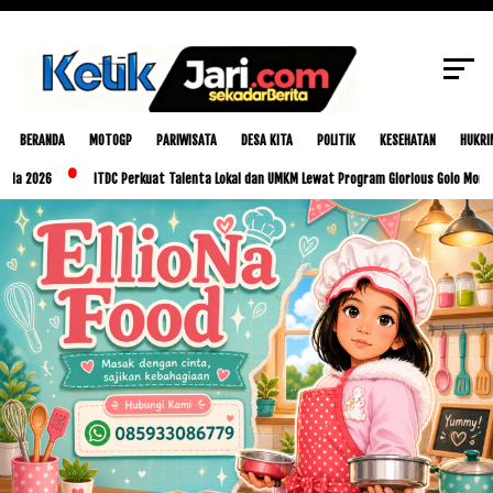
SCROLL TO CONTINUE WITH CONTENT
BERANDA
MOTOGP
PARIWISATA
DESA KITA
POLITIK
KESEHATAN
HUKRI
6
ITDC Perkuat Talenta Lokal dan UMKM Lewat Program Glorious Golo Mori
Pe