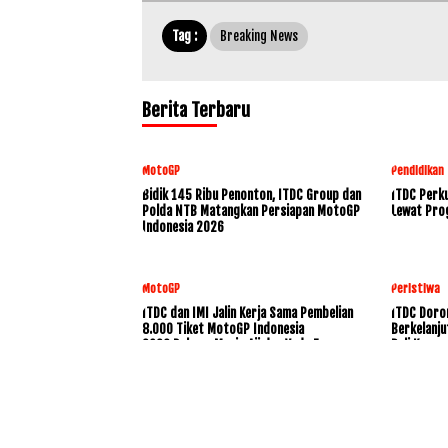
Tag :
Breaking News
Berita Terbaru
MotoGP
Pendidikan
Bidik 145 Ribu Penonton, ITDC Group dan
ITDC Perku
Polda NTB Matangkan Persiapan MotoGP
Lewat Pro
Indonesia 2026
MotoGP
Peristiwa
ITDC dan IMI Jalin Kerja Sama Pembelian
ITDC Doro
8.000 Tiket MotoGP Indonesia
Berkelanju
2026,Dukung Mario Aji dan Veda Ega
Bali Konse