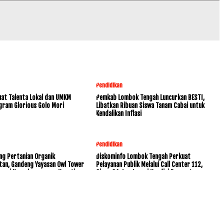
Pendidikan
at Talenta Lokal dan UMKM
Pemkab Lombok Tengah Luncurkan BESTI,
gram Glorious Golo Mori
Libatkan Ribuan Siswa Tanam Cabai untuk
Kendalikan Inflasi
Pendidikan
ng Pertanian Organik
Diskominfo Lombok Tengah Perkuat
tan, Gandeng Yayasan Owl Tower
Pelayanan Publik Melalui Call Center 112,
rvasi Keanekaragaman Hayati
Siaga 24 Jam Layani Kondisi Darurat