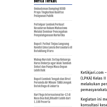
Berita Terkait
Ombudsman Dampingi RSUD
Praya Tingkatkan Kualitas
Pelayanan Publik
Poltekpar Lombok Perkuat
Kesadaran Hukum Mahasiswa
Melalui Seminar Pencegahan
Penyalahgunaan Narkotika
Bupati Pathul Tinjau Langsung
Kondisi Lima Lansia Bersaudara di
Batukliang Utara
Wabup Nursiah: Setiap Keluarga
Harus Bekerja agar Anak Tumbuh
Sehat dan Punya Masa Depan
Lebih Baik
Ketikjari.com
(LPKA) Kelas 
Bupati Lombok Tengah dan Dirut
Perumda Air Minum TIARA Jenguk
melakukan pem
Datok Bagu di Jakarta
pemasyarakata
Hari Yoga Internasional ke-12 di
Nusa Dua Bali,Dihadiri Lebih dari
Kegiatan ini 
1.100 Peserta
konsultasi ke