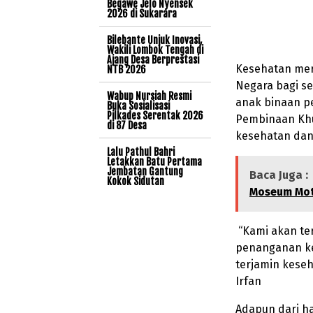
Begawe Jelo Nyensek
2026 di Sukarara
Bilebante Unjuk Inovasi,
Wakili Lombok Tengah di
Ajang Desa Berprestasi
Kesehatan mer
NTB 2026
Negara bagi se
Wabup Nursiah Resmi
anak binaan p
Buka Sosialisasi
Pilkades Serentak 2026
Pembinaan Khu
di 87 Desa
kesehatan dan
Lalu Pathul Bahri
Letakkan Batu Pertama
Jembatan Gantung
Baca Juga :
Kokok Sidutan
Moseum Mot
“Kami akan te
penanganan ke
terjamin kese
Irfan
Adapun dari ha