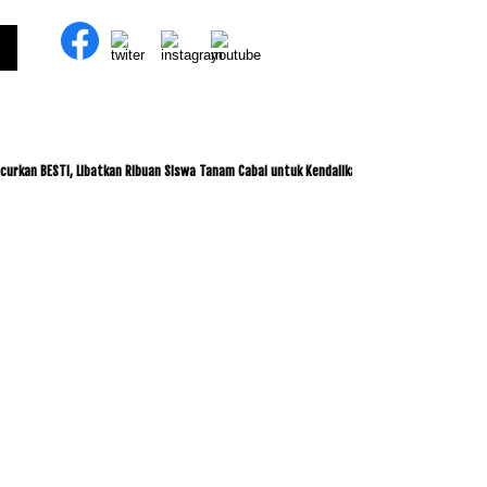
BESTI, Libatkan Ribuan Siswa Tanam Cabai untuk Kendalikan Inflasi
ITDC dan IMI J