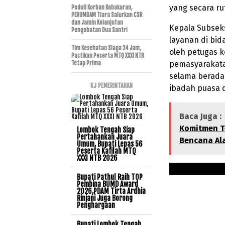
yang secara ru
Peduli Korban Kebakaran,
PERUMDAM Tiara Salurkan CSR
dan Jamin Kelanjutan
Kepala Subsek
Pengobatan Dua Santri
layanan di bid
Tim Kesehatan Siaga 24 Jam,
oleh petugas 
Pastikan Peserta MTQ XXXI NTB
pemasyarakata
Tetap Prima
selama berada
KJ PEMERINTAHAN
ibadah puasa 
Baca Juga :
Komitmen T
Lombok Tengah Siap
Pertahankan Juara
Bencana Al
Umum, Bupati Lepas 56
Peserta Kafilah MTQ
XXXI NTB 2026
Bupati Pathul Raih TOP
Pembina BUMD Award
2026,PDAM Tirta Ardhia
Rinjani Juga Borong
Penghargaan
Bupati Lombok Tengah