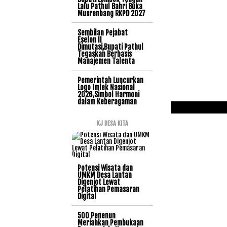
Lalu Pathul Bahri Buka
Musrenbang RKPD 2027
Sembilan Pejabat
Eselon II
Dimutasi,Bupati Pathul
Tegaskan Berbasis
Manajemen Talenta
Pemerintah Luncurkan
Logo Imlek Nasional
2026,Simbol Harmoni
dalam Keberagaman
KJ DESA KITA
Potensi Wisata dan
UMKM Desa Lantan
Digenjot Lewat
Pelatihan Pemasaran
Digital
500 Penenun
Meriahkan Pembukaan