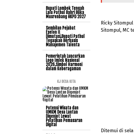
Bupati Lombok Tengah
Lalu Pathul Bahri Buka
Musrenbang RKPD 2027
Ricky Sitompu
Sembilan Pejabat
Sitompul, MC te
Eselon II
Dimutasi,Bupati Pathul
Tegaskan Berbasis
Manajemen Talenta
Pemerintah Luncurkan
Logo Imlek Nasional
2026,Simbol Harmoni
dalam Keberagaman
KJ DESA KITA
Potensi Wisata dan
UMKM Desa Lantan
Digenjot Lewat
Pelatihan Pemasaran
Digital
Ditemui di sel