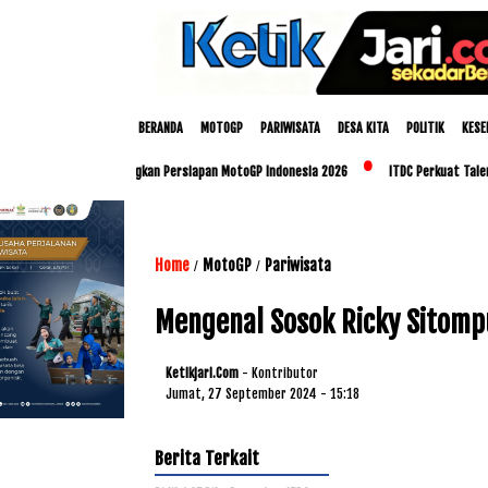
BERANDA
MOTOGP
PARIWISATA
DESA KITA
POLITIK
KESE
dan Polda NTB Matangkan Persiapan MotoGP Indonesia 2026
ITDC Perkuat Talenta Lo
Home
MotoGP
Pariwisata
/
/
Mengenal Sosok Ricky Sitompu
Ketikjari.com
- Kontributor
Jumat, 27 September 2024 - 15:18
Berita Terkait