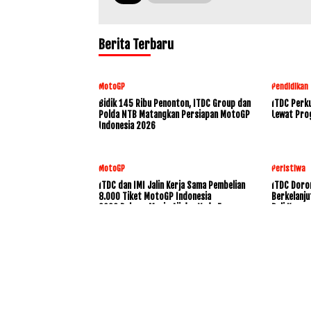
Berita Terbaru
MotoGP
Pendidikan
Bidik 145 Ribu Penonton, ITDC Group dan
ITDC Perku
Polda NTB Matangkan Persiapan MotoGP
Lewat Pro
Indonesia 2026
MotoGP
Peristiwa
ITDC dan IMI Jalin Kerja Sama Pembelian
ITDC Doro
8.000 Tiket MotoGP Indonesia
Berkelanju
2026,Dukung Mario Aji dan Veda Ega
Bali Konse