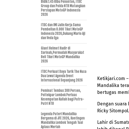
Bidik 145 Ribu Penonton, ITDC
Group dan Polda NTB Matangkan
Persiapan MotoGP Indonesia
2026
ITDC dan IMI Jalin Kerja Sama
Pembelian 8.000 Tiket MotoGP
Indonesia 2026,Dukung Mario Aji
dan Veda Ega
Giant Helmet Hadir di
Sarinah,Permudah Masyarakat
Beli Tiket MotoGP Mandalika
2026
ITDC Perkuat Daya Tarik The Nusa
Dua Lewat Agenda Event
Ketikjari.com 
Internasional Sepanjang 2026
Mandalika ter
Peminat Tembus 300 Persen,
bertugas memb
Poltekpar Lombok Perluas
Kesempatan Kuliah bagi Putra-
Dengan suara 
Putri NTB
Ricky Sitompol
Legenda Puteri Mandalika
Bergema di JFC 2026, Kontingen
Lahir di Suma
Mandalika Lombok Tengah Tuai
Aplaus Meriah