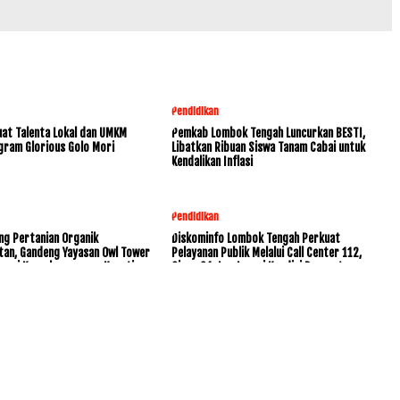
Pendidikan
at Talenta Lokal dan UMKM
Pemkab Lombok Tengah Luncurkan BESTI,
gram Glorious Golo Mori
Libatkan Ribuan Siswa Tanam Cabai untuk
Kendalikan Inflasi
Pendidikan
ng Pertanian Organik
Diskominfo Lombok Tengah Perkuat
tan, Gandeng Yayasan Owl Tower
Pelayanan Publik Melalui Call Center 112,
rvasi Keanekaragaman Hayati
Siaga 24 Jam Layani Kondisi Darurat