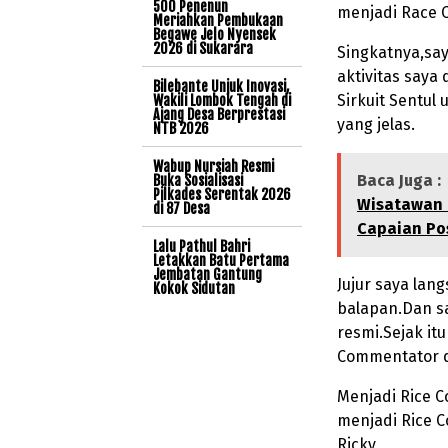
500 Penenun
menjadi Race 
Meriahkan Pembukaan
Begawe Jelo Nyensek
2026 di Sukarara
Singkatnya,saya
aktivitas saya
Bilebante Unjuk Inovasi,
Sirkuit Sentul
Wakili Lombok Tengah di
Ajang Desa Berprestasi
yang jelas.
NTB 2026
Wabup Nursiah Resmi
Baca Juga :
Buka Sosialisasi
Pilkades Serentak 2026
Wisatawan 
di 87 Desa
Capaian Pos
Lalu Pathul Bahri
Letakkan Batu Pertama
Jembatan Gantung
Jujur saya lang
Kokok Sidutan
balapan.Dan sa
resmi.Sejak i
Commentator di
Menjadi Rice 
menjadi Rice C
Ricky