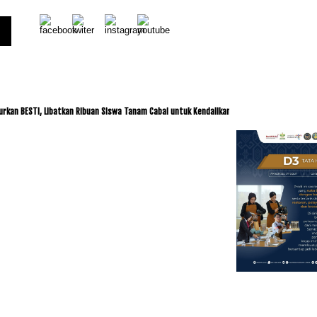
STI, Libatkan Ribuan Siswa Tanam Cabai untuk Kendalikan Inflasi
ITDC dan IMI Ja