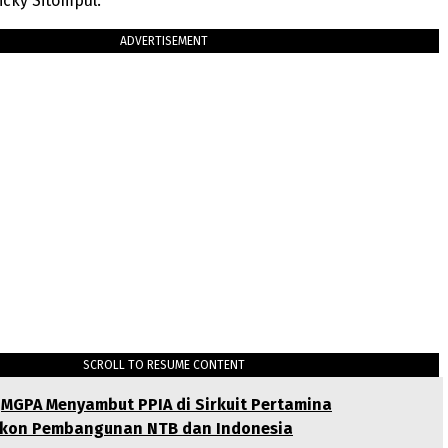
icky Sitompul.
ADVERTISEMENT
SCROLL TO RESUME CONTENT
MGPA Menyambut PPIA di Sirkuit Pertamina
Ikon Pembangunan NTB dan Indonesia