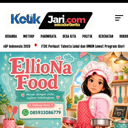
SCROLL TO CONTINUE WITH CONTENT
BERANDA
MOTOGP
PARIWISATA
DESA KITA
POLITIK
KESEHATAN
HUKRI
donesia 2026
ITDC Perkuat Talenta Lokal dan UMKM Lewat Program Glorious Golo M