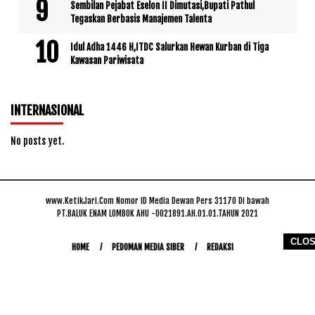
Sembilan Pejabat Eselon II Dimutasi,Bupati Pathul
Tegaskan Berbasis Manajemen Talenta
Idul Adha 1446 H,ITDC Salurkan Hewan Kurban di Tiga
Kawasan Pariwisata
INTERNASIONAL
No posts yet.
www.KetikJari.Com Nomor ID Media Dewan Pers 31170 Di bawah
PT.BALUK ENAM LOMBOK AHU -0021891.AH.01.01.TAHUN 2021
CLO
HOME
PEDOMAN MEDIA SIBER
REDAKSI
COPYRIGHT © 2026 WWW.KETIKJARI.COM - ALL RIGHTS RESERVED