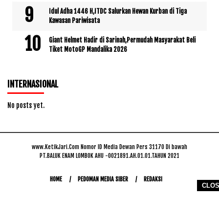
Idul Adha 1446 H,ITDC Salurkan Hewan Kurban di Tiga
Kawasan Pariwisata
Giant Helmet Hadir di Sarinah,Permudah Masyarakat Beli
Tiket MotoGP Mandalika 2026
INTERNASIONAL
No posts yet.
www.KetikJari.Com Nomor ID Media Dewan Pers 31170 Di bawah
PT.BALUK ENAM LOMBOK AHU -0021891.AH.01.01.TAHUN 2021
HOME
PEDOMAN MEDIA SIBER
REDAKSI
CLO
COPYRIGHT © 2026 WWW.KETIKJARI.COM - ALL RIGHTS RESERVED