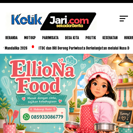
SCROLL TO CONTINUE WITH CONTENT
BERANDA
MOTOGP
PARIWISATA
DESA KITA
POLITIK
KESEHATAN
HUKRI
alika 2026
ITDC dan BRI Dorong Pariwisata Berkelanjutan melalui Nusa Dua Eco Ma