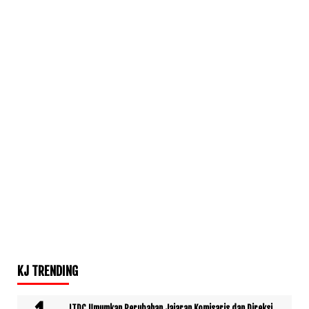
KJ TRENDING
ITDC Umumkan Perubahan Jajaran Komisaris dan Direksi