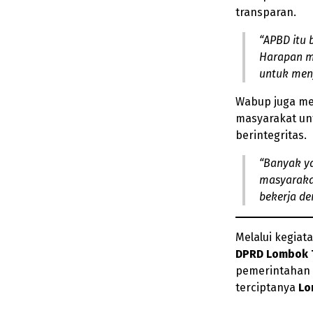
transparan.
“APBD itu 
Harapan ma
untuk menj
Wabup juga me
masyarakat u
berintegritas.
“Banyak y
masyarakat
bekerja de
Melalui kegiata
DPRD Lombok 
pemerintahan
terciptanya
Lo