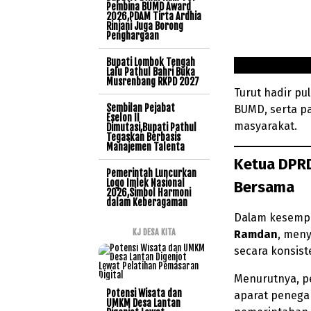
Pembina BUMD Award
2026,PDAM Tirta Ardhia
Rinjani Juga Borong
Penghargaan
Bupati Lombok Tengah
Lalu Pathul Bahri Buka
Musrenbang RKPD 2027
Turut hadir pu
Sembilan Pejabat
BUMD, serta pa
Eselon II
masyarakat.
Dimutasi,Bupati Pathul
Tegaskan Berbasis
Manajemen Talenta
Ketua DPR
Pemerintah Luncurkan
Logo Imlek Nasional
Bersama
2026,Simbol Harmoni
dalam Keberagaman
Dalam kesempa
KJ DESA KITA
Ramdan
, meny
secara konsis
Menurutnya, p
Potensi Wisata dan
aparat penega
UMKM Desa Lantan