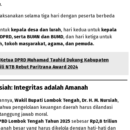
.
ilaksanakan selama tiga hari dengan peserta berbeda
untuk
kepala desa dan lurah
, hari kedua untuk
kepala
 DPRD, serta BUMN dan BUMD
, dan hari ketiga untuk
h, tokoh masyarakat, agama, dan pemuda.
Ketua DPRD Muhamad Tauhid Dukung Kabupaten
li NTB Rebut Paritrana Award 2024
iah: Integritas adalah Amanah
annya,
Wakil Bupati Lombok Tengah, Dr. H. M. Nursiah
,
hwa pengelolaan keuangan daerah harus dilandasi
 tanggung jawab moral.
PBD Lombok Tengah Tahun 2025
sebesar
Rp2,8 triliun
nah besar yang harus dikelola dengan hati-hati dan