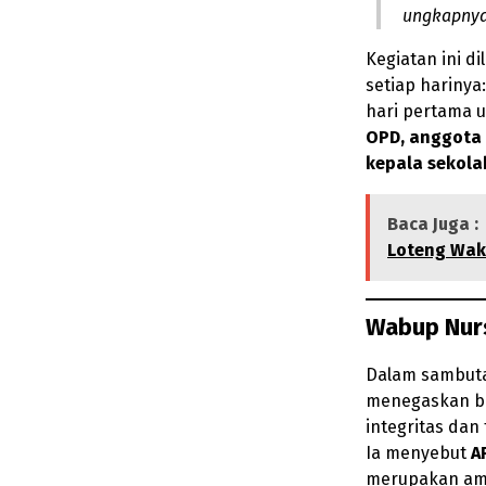
ungkapnya
Kegiatan ini d
setiap harinya:
hari pertama 
OPD, anggota
kepala sekola
Baca Juga :
Loteng Waki
Wabup Nurs
Dalam sambut
menegaskan ba
integritas dan
Ia menyebut
A
merupakan ama