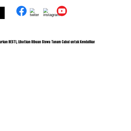
TI, Libatkan Ribuan Siswa Tanam Cabai untuk Kendalikan Inflasi
ITDC dan IMI Jali