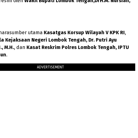
resmi oleh
Wakil Bupati Lombok Tengah,DrH.M. Nursiah,
 narasumber utama
Kasatgas Korsup Wilayah V KPK RI
,
a Kejaksaan Negeri Lombok Tengah, Dr. Putri Ayu
., M.H.
, dan
Kasat Reskrim Polres Lombok Tengah, IPTU
nun
.
ADVERTISEMENT