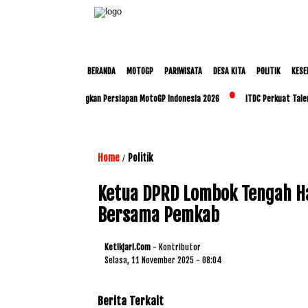
BERANDA
MOTOGP
PARIWISATA
DESA KITA
POLITIK
KESE
n Polda NTB Matangkan Persiapan MotoGP Indonesia 2026
ITDC Perkuat Talenta Lok
Home
Politik
/
Ketua DPRD Lombok Tengah Hadi
Bersama Pemkab
Ketikjari.com
- Kontributor
Selasa, 11 November 2025 - 08:04
Berita Terkait