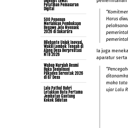
pemerintahan 
Digenjot Lewat
Pelatihan Pemasaran
Digital
“Komitmen 
Harus diw
500 Penenun
Meriahkan Pembukaan
pelaksana
Begawe Jelo Nyensek
2026 di Sukarara
pemerinta
pemerintah
Bilebante Unjuk Inovasi,
Wakili Lombok Tengah di
Ajang Desa Berprestasi
Ia juga meneka
NTB 2026
aparatur serta
Wabup Nursiah Resmi
“Pencegaha
Buka Sosialisasi
Pilkades Serentak 2026
ditanamkan
di 87 Desa
maka tata 
Lalu Pathul Bahri
ujar Lalu
Letakkan Batu Pertama
Jembatan Gantung
Kokok Sidutan