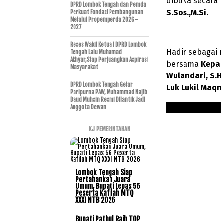
dibuka secara 
DPRD Lombok Tengah dan Pemda
S.Sos.,M.Si.
Perkuat Fondasi Pembangunan
Melalui Propemperda 2026–
2027
Reses Wakil Ketua I DPRD Lombok
Hadir sebagai
Tengah Lalu Muhamad
Akhyar,Siap Perjuangkan Aspirasi
bersama
Kepal
Masyarakat
Wulandari, S.H
DPRD Lombok Tengah Gelar
Luk Lukil Maq
Paripurna PAW, Muhammad Najib
Daud Muhsin Resmi Dilantik Jadi
Anggota Dewan
KJ PEMERINTAHAN
Lombok Tengah Siap
Pertahankan Juara
Umum, Bupati Lepas 56
Peserta Kafilah MTQ
XXXI NTB 2026
Bupati Pathul Raih TOP