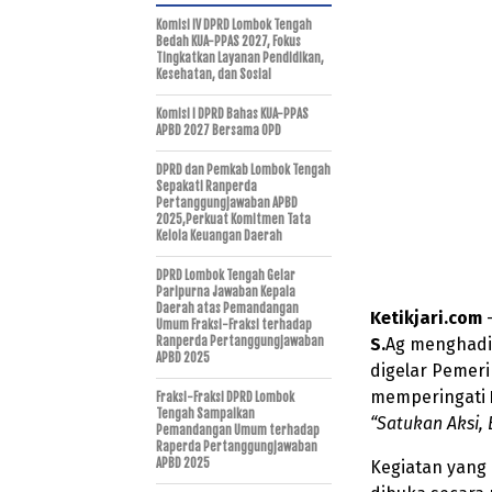
Komisi IV DPRD Lombok Tengah
Bedah KUA-PPAS 2027, Fokus
Tingkatkan Layanan Pendidikan,
Kesehatan, dan Sosial
Komisi I DPRD Bahas KUA-PPAS
APBD 2027 Bersama OPD
DPRD dan Pemkab Lombok Tengah
Sepakati Ranperda
Pertanggungjawaban APBD
2025,Perkuat Komitmen Tata
Kelola Keuangan Daerah
DPRD Lombok Tengah Gelar
Paripurna Jawaban Kepala
Daerah atas Pemandangan
Ketikjari.com
–
Umum Fraksi-Fraksi terhadap
Ranperda Pertanggungjawaban
S.
Ag menghadi
APBD 2025
digelar Pemer
memperingati
Fraksi-Fraksi DPRD Lombok
Tengah Sampaikan
“Satukan Aksi, 
Pemandangan Umum terhadap
Raperda Pertanggungjawaban
APBD 2025
Kegiatan yang 