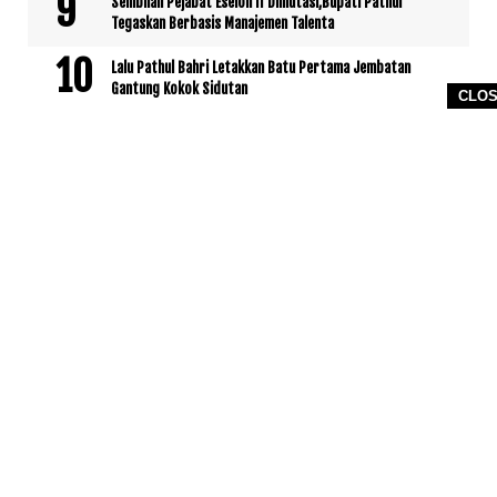
Sembilan Pejabat Eselon II Dimutasi,Bupati Pathul
Tegaskan Berbasis Manajemen Talenta
Lalu Pathul Bahri Letakkan Batu Pertama Jembatan
Gantung Kokok Sidutan
CLO
INTERNASIONAL
No posts yet.
www.KetikJari.Com Nomor ID Media Dewan Pers 31170 Di bawah
PT.BALUK ENAM LOMBOK AHU -0021891.AH.01.01.TAHUN 2021
HOME
PEDOMAN MEDIA SIBER
REDAKSI
COPYRIGHT © 2026 WWW.KETIKJARI.COM - ALL RIGHTS RESERVED