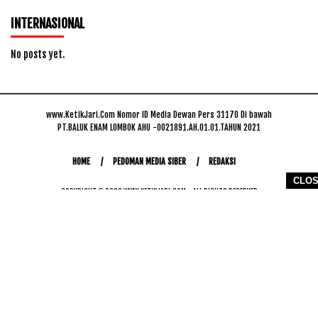
INTERNASIONAL
No posts yet.
www.KetikJari.Com Nomor ID Media Dewan Pers 31170 Di bawah
PT.BALUK ENAM LOMBOK AHU -0021891.AH.01.01.TAHUN 2021
HOME
PEDOMAN MEDIA SIBER
REDAKSI
CLO
COPYRIGHT © 2026 WWW.KETIKJARI.COM - ALL RIGHTS RESERVED