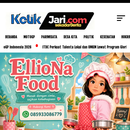
SCROLL TO CONTINUE WITH CONTENT
BERANDA
MOTOGP
PARIWISATA
DESA KITA
POLITIK
KESEHATAN
HUKRI
onesia 2026
ITDC Perkuat Talenta Lokal dan UMKM Lewat Program Glorious Golo Mor