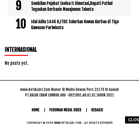
Sembilan Pejabat Eselon II Dimutasi,Bupati Pathul
Tegaskan Berbasis Manajemen Talenta
Idul Adha 1446 H,ITDC Salurkan Hewan Kurban di Tiga
Kawasan Pariwisata
INTERNASIONAL
No posts yet.
www.KetikJari.Com Nomor ID Media Dewan Pers 31170 Di bawah
PT.BALUK ENAM LOMBOK AHU -0021891.AH.01.01.TAHUN 2021
HOME
PEDOMAN MEDIA SIBER
REDAKSI
CLO
COPYRIGHT © 2026 WWW.KETIKJARI.COM - ALL RIGHTS RESERVED