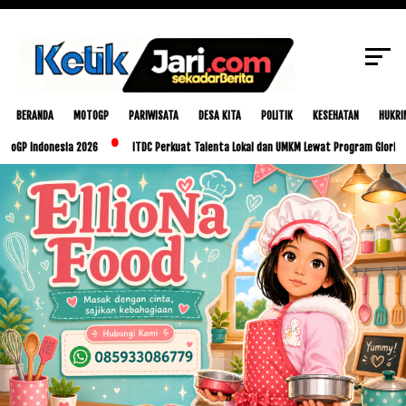
SCROLL TO CONTINUE WITH CONTENT
BERANDA
MOTOGP
PARIWISATA
DESA KITA
POLITIK
KESEHATAN
HUKRI
donesia 2026
ITDC Perkuat Talenta Lokal dan UMKM Lewat Program Glorious Golo Mo