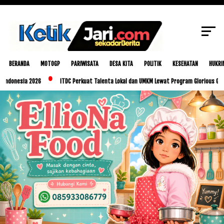
SCROLL TO CONTINUE WITH CONTENT
BERANDA
MOTOGP
PARIWISATA
DESA KITA
POLITIK
KESEHATAN
HUKRI
ia 2026
ITDC Perkuat Talenta Lokal dan UMKM Lewat Program Glorious Golo Mori