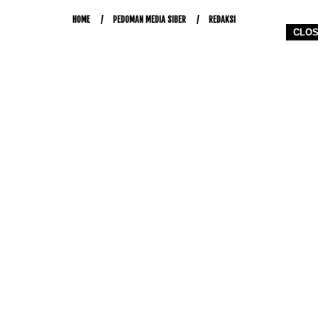
HOME
PEDOMAN MEDIA SIBER
REDAKSI
CLO
COPYRIGHT © 2026 WWW.KETIKJARI.COM - ALL RIGHTS RESERVED