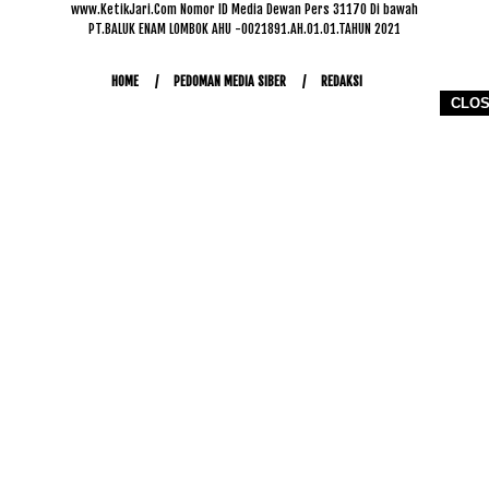
www.KetikJari.Com Nomor ID Media Dewan Pers 31170 Di bawah
PT.BALUK ENAM LOMBOK AHU -0021891.AH.01.01.TAHUN 2021
HOME
PEDOMAN MEDIA SIBER
REDAKSI
CLO
COPYRIGHT © 2026 WWW.KETIKJARI.COM - ALL RIGHTS RESERVED