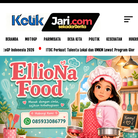
SCROLL TO CONTINUE WITH CONTENT
BERANDA
MOTOGP
PARIWISATA
DESA KITA
POLITIK
KESEHATAN
HUKRI
ndonesia 2026
ITDC Perkuat Talenta Lokal dan UMKM Lewat Program Glorious Golo M